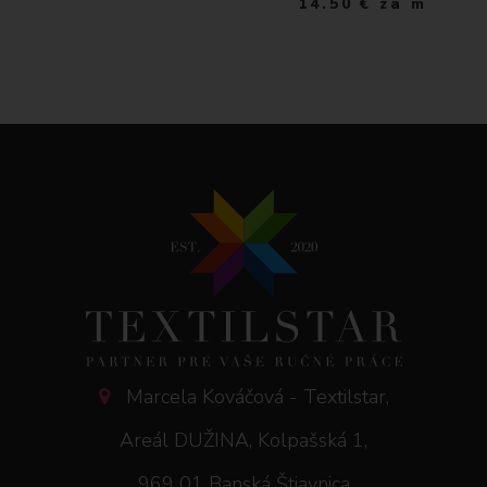
14.50
€
za m
Marcela Kováčová - Textilstar,
Areál DUŽINA, Kolpašská 1,
969 01 Banská Štiavnica