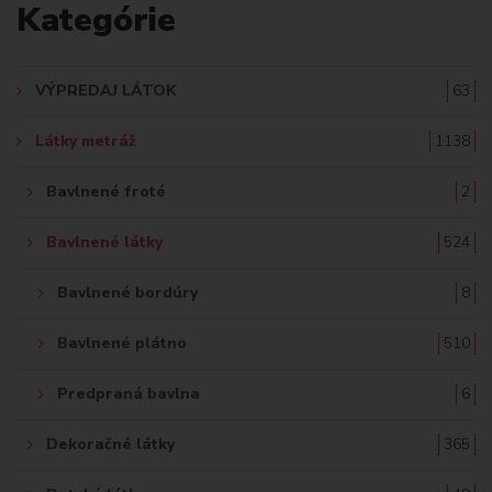
Kategórie
D
A
VÝPREDAJ LÁTOK
63
Ť
Látky metráž
1138
:
Bavlnené froté
2
Bavlnené látky
524
Bavlnené bordúry
8
Bavlnené plátno
510
Predpraná bavlna
6
Dekoračné látky
365