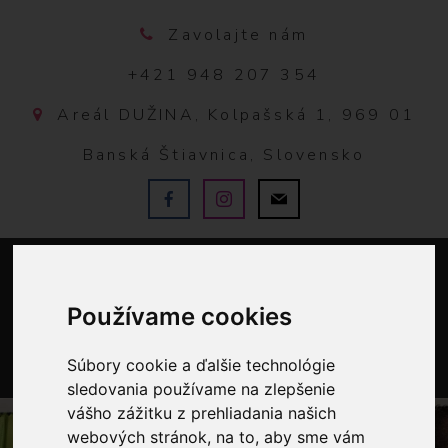
Zavolajte nám
+421 948 207 354
Areál DUŽINA, Kolpašská 1, 969 01
Banská Štiavnica, Slovensko
Používame cookies
Súbory cookie a ďalšie technológie
0
sledovania používame na zlepšenie
vášho zážitku z prehliadania našich
webových stránok, na to, aby sme vám