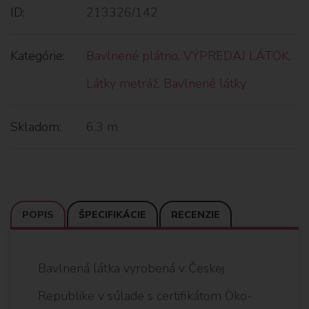
ID:
213326/142
Kategórie:
Bavlnené plátno
,
VÝPREDAJ LÁTOK
,
Látky metráž
,
Bavlnené látky
Skladom:
6.3 m
POPIS
ŠPECIFIKÁCIE
RECENZIE
Bavlnená látka vyrobená v Českej
Republike v súlade s certifikátom Öko-