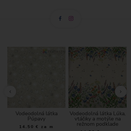
ký
Vodeodolná látka
Vodeodolná látka Lúka,
Púpavy
vtáčiky a motýle na
na
režnom podklade
14.50
€
za m