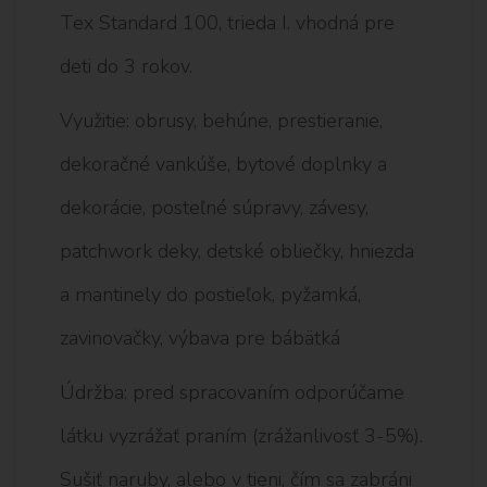
Tex Standard 100, trieda I. vhodná pre
deti do 3 rokov.
Využitie: obrusy, behúne, prestieranie,
dekoračné vankúše, bytové doplnky a
dekorácie, posteľné súpravy, závesy,
patchwork deky, detské obliečky, hniezda
a mantinely do postieľok, pyžamká,
zavinovačky, výbava pre bábätká
Údržba: pred spracovaním odporúčame
látku vyzrážať praním (zrážanlivosť 3-5%).
Sušiť naruby, alebo v tieni, čím sa zabráni