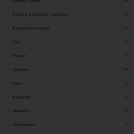
Detské látky
49
Dvojitá gázovina / mušelín
28
Exteriérové látky
15
Filc
5
Flanel
6
Gobelín
28
Juta
3
Koženka
2
Madeira
6
Menčester
7