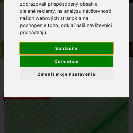
zobrazovali prispôsobený obsah a
OBCHOD
LÁTKY METRÁŽ
cielené reklamy, na analýzu návštevnosti
našich webových stránok a na
BAVLNENÉ LÁTKY
pochopenie toho, odkiaľ naši návštevníci
BAVLNENÁ LÁTKA BIELE BODKY 4MM
prichádzajú.
NA BLEDOZELENOM PODKLADE
Súhlasím
Odmietam
Zmeniť moje nastavenia
ZĽAVA 13%