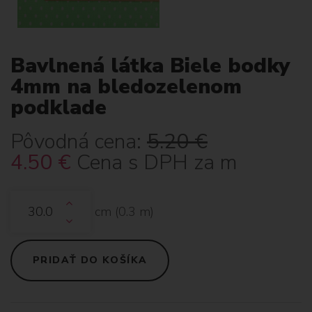
Bavlnená látka Biele bodky
4mm na bledozelenom
podklade
Pôvodná cena:
5.20
€
4.50
€
Cena s DPH za m
cm (
0.3
m)
PRIDAŤ DO KOŠÍKA