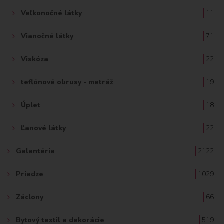
Veľkonočné látky
11
Vianočné látky
71
Viskóza
22
teflónové obrusy - metráž
19
Úplet
18
Ľanové látky
22
Galantéria
2122
Priadze
1029
Záclony
66
Bytový textil a dekorácie
519