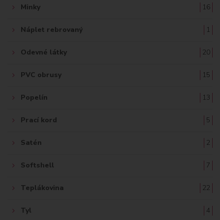
Minky
16
Náplet rebrovaný
1
Odevné látky
20
PVC obrusy
15
Popelín
13
Prací kord
5
Satén
2
Softshell
7
Teplákovina
22
Tyl
4