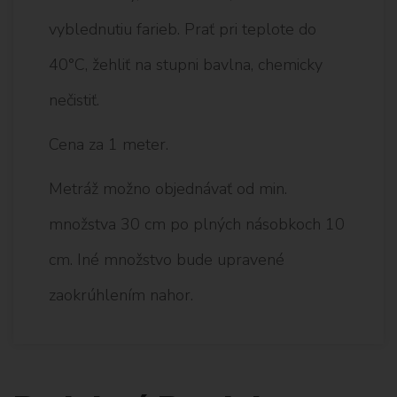
vyblednutiu farieb. Prať pri teplote do
40°C, žehliť na stupni bavlna, chemicky
nečistiť.
Cena za 1 meter.
Metráž možno objednávať od min.
množstva 30 cm po plných násobkoch 10
cm. Iné množstvo bude upravené
zaokrúhlením nahor.