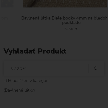
Bavlnená látka Biele bodky 4mm na bledohnedom
podklade
5.50 €
Vyhladať Produkt
V
Y
Hladať len v kategórií
H
(Bavlnené látky)
L
A