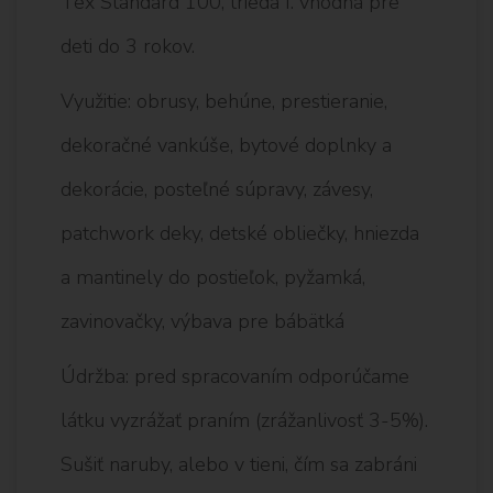
Tex Standard 100, trieda I. vhodná pre
deti do 3 rokov.
Využitie: obrusy, behúne, prestieranie,
dekoračné vankúše, bytové doplnky a
dekorácie, posteľné súpravy, závesy,
patchwork deky, detské obliečky, hniezda
a mantinely do postieľok, pyžamká,
zavinovačky, výbava pre bábätká
Údržba: pred spracovaním odporúčame
látku vyzrážať praním (zrážanlivosť 3-5%).
Sušiť naruby, alebo v tieni, čím sa zabráni