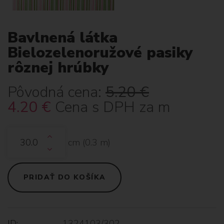
Bavlnená látka
Bielozelenoružové pasiky
rôznej hrúbky
Pôvodná cena:
5.20
€
4.20
€
Cena s DPH za m
cm (
0.3
m)
PRIDAŤ DO KOŠÍKA
ID:
1324103/302