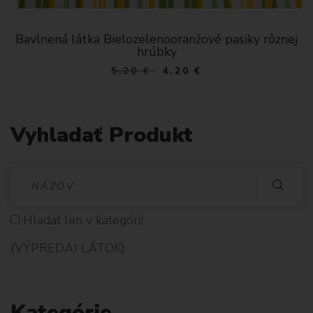
Bavlnená látka Bielozelenooranžové pasiky rôznej
hrúbky
5.20
€
4.20 €
Vyhladať Produkt
V
Y
Hladať len v kategórií
H
(VÝPREDAJ LÁTOK)
L
A
Kategórie