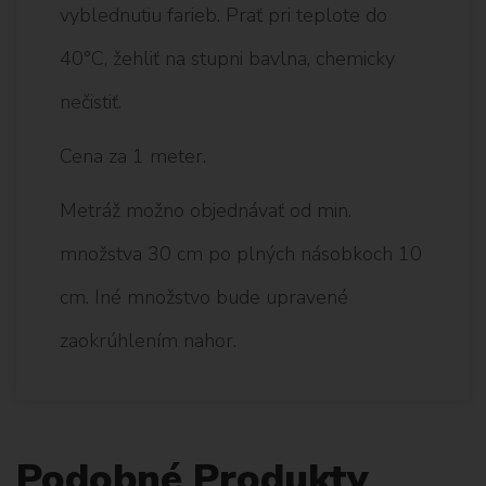
vyblednutiu farieb. Prať pri teplote do
40°C, žehliť na stupni bavlna, chemicky
nečistiť.
Cena za 1 meter.
Metráž možno objednávať od min.
množstva 30 cm po plných násobkoch 10
cm. Iné množstvo bude upravené
zaokrúhlením nahor.
Podobné Produkty