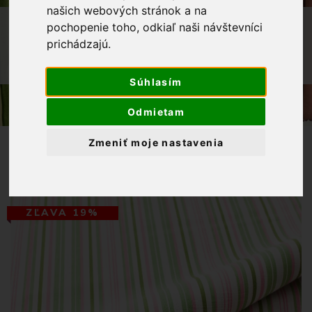
našich webových stránok a na
OBCHOD
VÝPREDAJ LÁTOK
pochopenie toho, odkiaľ naši návštevníci
BAVLNENÁ LÁTKA
prichádzajú.
BIELOZELENORUŽOVÉ PASIKY RÔZNEJ
HRÚBKY
Súhlasím
Odmietam
Zmeniť moje nastavenia
ZĽAVA 19%