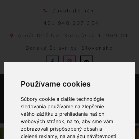
Zavolajte nám
+421 948 207 354
Areál DUŽINA, Kolpašská 1, 969 01
Banská Štiavnica, Slovensko
Používame cookies
Súbory cookie a ďalšie technológie
sledovania používame na zlepšenie
vášho zážitku z prehliadania našich
0
webových stránok, na to, aby sme vám
zobrazovali prispôsobený obsah a
cielené reklamy, na analýzu návštevnosti