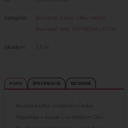
Kategórie:
Bavlnené plátno
,
Látky metráž
,
Bavlnené látky
,
VÝPREDAJ LÁTOK
Skladom:
3.5 m
POPIS
ŠPECIFIKÁCIE
RECENZIE
Bavlnená látka vyrobená v Českej
Republike v súlade s certifikátom Öko-