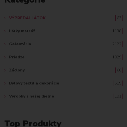
D
A
VÝPREDAJ LÁTOK
63
Ť
Látky metráž
1138
:
Galantéria
2122
Priadze
1029
Záclony
66
Bytový textil a dekorácie
519
Výrobky z našej dielne
191
Top Produkty