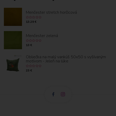
Menčester stretch horčicová
13.29 €
Menčester zelená
13 €
Obliečka na malý vankúš 50x50 s vyšívaným
motívom - Jeleň na lúke
23 €