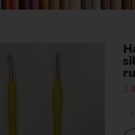
Há
si
r
2.