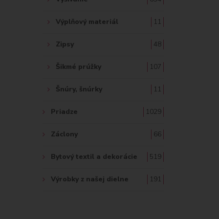
Výplňový materiál
11
Zipsy
48
Šikmé prúžky
107
Šnúry, šnúrky
11
Priadze
1029
Záclony
66
Bytový textil a dekorácie
519
Výrobky z našej dielne
191