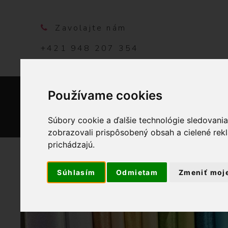
Zavolajte nám
+421 948 207 354
Používame cookies
DOMO
Súbory cookie a ďalšie technológie sledovani
zobrazovali prispôsobený obsah a cielené rek
prichádzajú.
Súhlasím
Odmietam
Zmeniť moj
OBCHOD
GALANTÉRIA