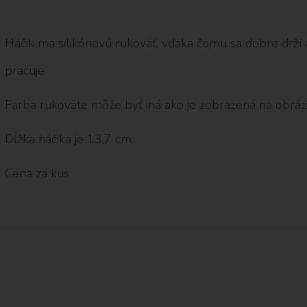
Háčik ma silikónovú rukoväť, vďaka čomu sa dobre drží 
pracuje.
Farba rukoväte môže byť iná ako je zobrazená na obrá
Dĺžka háčika je 13,7 cm.
Cena za kus.