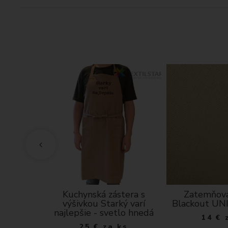
 popínavé
Kuchynská zástera s
Zatemňova
vo-modrom
výšivkou Starký varí
Blackout UN
e
najlepšie - svetlo hnedá
14
€
a m
25
€
za ks