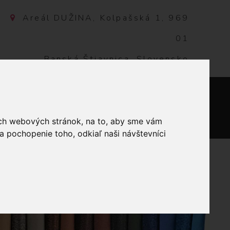
Areál DUŽINA, Kolpašská 1, 969
01
Banská Štiavnica, Slovensko
NTAKT
0
ich webových stránok, na to, aby sme vám
a pochopenie toho, odkiaľ naši návštevníci
SILIKÓNOVOU RUKOVÄŤOU 6 MM