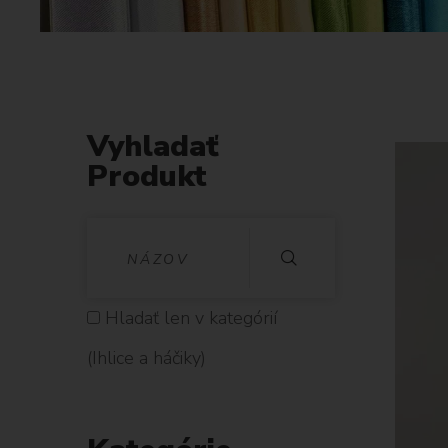
Vyhladať
Produkt
V
Y
H
Hladať len v kategórií
L
(Ihlice a háčiky)
A
D