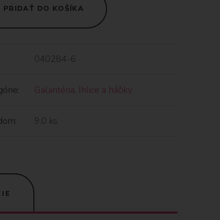
PRIDAŤ DO KOŠÍKA
040284-6
órie:
Galantéria
,
Ihlice a háčiky
dom:
9.0 ks
IE