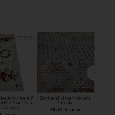
obelínový behúň
Bavlnená látka Vyšívaná
Kuchyns
0x100 Sviečky a
šatovka
S - 
očná ruža
15.90
€
za m
€
za ks