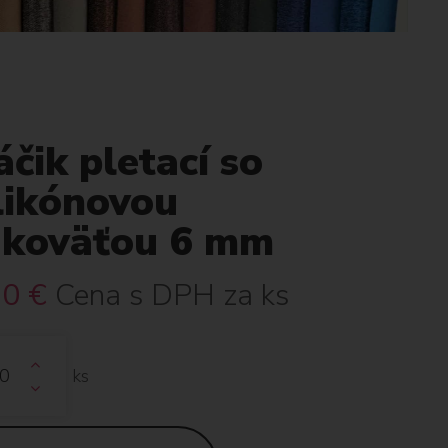
čik pletací so
likónovou
ukoväťou 6 mm
30
€
Cena s DPH za ks
ks