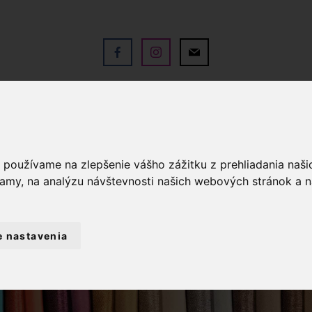
V
OBCHOD
SLUŽBY
KO
a používame na zlepšenie vášho zážitku z prehliadania naš
lamy, na analýzu návštevnosti našich webových stránok a n
e nastavenia
IHLICE A HÁČIKY
HÁČIK PLETACÍ SO 