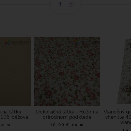
cia látka
Dekoračná látka - Ruže na
Vianočný g
I106 béžová
prírodnom podklade
chenille 4
vian
za m
10.90
€
za m
16