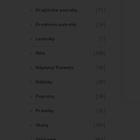
Krajčírske potreby
71
Kreatívne potreby
14
Lemovky
7
Nite
338
Náplety/ Patenty
30
Nášivky
20
Popruhy
26
Prámiky
31
Stuhy
343
Vyšívanie
654