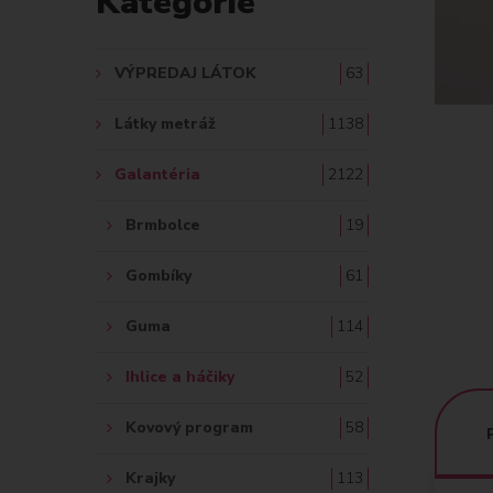
Kategórie
A
Ť
VÝPREDAJ LÁTOK
63
:
Látky metráž
1138
Galantéria
2122
Brmbolce
19
Gombíky
61
Guma
114
Ihlice a háčiky
52
Kovový program
58
Krajky
113