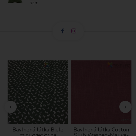
23 €
á
Bavlnená látka Biele
Bavlnená látka Cotton
mini kvietky na
Slub Washed-Mauve-