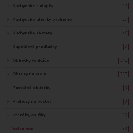
Kuchynské chňapky
12
Kuchynské utierky bavlnené
27
Kuchynské zástery
46
Kúpeľňové predložky
7
Obliečky vankúše
141
Obrusy na stoly
257
Posteľné obliečky
3
Prehozy na posteľ
3
Uteráky, osušky
10
Veľká noc
52