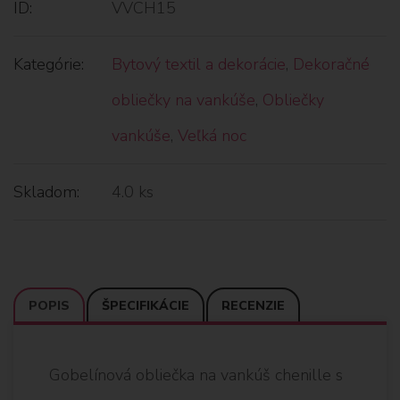
ID:
VVCH15
Kategórie:
Bytový textil a dekorácie
,
Dekoračné
obliečky na vankúše
,
Obliečky
vankúše
,
Veľká noc
Skladom:
4.0 ks
POPIS
ŠPECIFIKÁCIE
RECENZIE
Gobelínová obliečka na vankúš chenille s