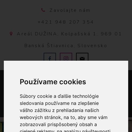
Zavolajte nám
+421 948 207 354
Areál DUŽINA, Kolpašská 1, 969 01
Banská Štiavnica, Slovensko
Používame cookies
Súbory cookie a ďalšie technológie
sledovania používame na zlepšenie
vášho zážitku z prehliadania našich
0
webových stránok, na to, aby sme vám
zobrazovali prispôsobený obsah a
cielené reklamy, na analýzu návštevnosti