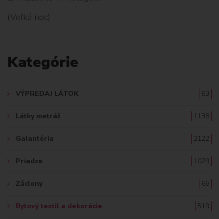
H
(Veľká noc)
L
A
Kategórie
D
A
VÝPREDAJ LÁTOK
63
Ť
Látky metráž
1138
:
Galantéria
2122
Priadze
1029
Záclony
66
Bytový textil a dekorácie
519