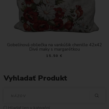
Gobelínová obliečka na vankúšik chenille 42x42
Divé maky s margarétkou
15.50 €
Vyhladať Produkt
V
Y
Hladať len v kategórií