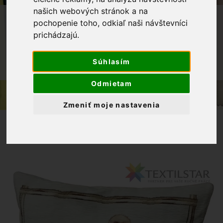
našich webových stránok a na
OBCHOD
BYTOVÝ TEXTIL A DEKORÁCIE
pochopenie toho, odkiaľ naši návštevníci
prichádzajú.
VEĽKÁ NOC
GOBELÍNOVÁ OBLIEČKA NA VANKÚŠIK
CHENILLE 42X42 - KURIATKA S
Súhlasím
KRASLICAMI
Odmietam
Zmeniť moje nastavenia