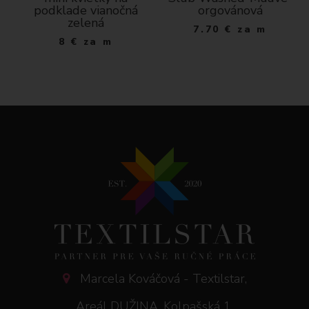
podklade vianočná
orgovánová
zelená
7.70
€
za m
8
€
za m
Marcela Kováčová - Textilstar,
Areál DUŽINA, Kolpašská 1,