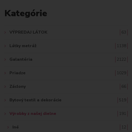
A
Kategórie
D
A
VÝPREDAJ LÁTOK
63
Ť
Látky metráž
1138
:
Galantéria
2122
Priadze
1029
Záclony
66
Bytový textil a dekorácie
519
Výrobky z našej dielne
191
Iné
12