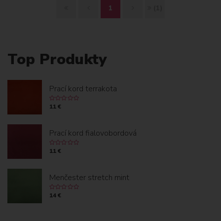
Z
S
Ď
K
1
(1)
A
P
A
O
Č
E
L
N
Top Produkty
I
Ť
E
I
A
J
E
Prací kord terrakota
T
C
11 €
O
Prací kord fialovobordová
K
11 €
Menčester stretch mint
14 €