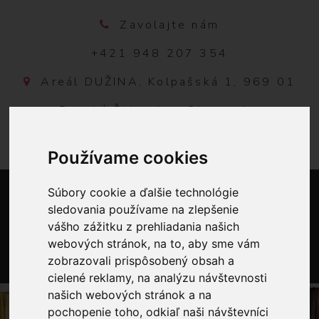
Zavolajte nám
+421 948 207 354
Areál DUŽINA, Kolpašská 1, 969 01
Banská Štiavnica, Slovensko
Používame cookies
Súbory cookie a ďalšie technológie
sledovania používame na zlepšenie
vášho zážitku z prehliadania našich
webových stránok, na to, aby sme vám
zobrazovali prispôsobený obsah a
0
cielené reklamy, na analýzu návštevnosti
našich webových stránok a na
pochopenie toho, odkiaľ naši návštevníci