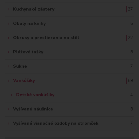
Kuchynské zástery
37
Obaly na knihy
6
Obrusy a prestierania na stôl
22
Plážové tašky
8
Sukne
7
Vankúšiky
89
Detské vankúšiky
4
Vyšívané náušnice
8
Vyšívané vianočné ozdoby na stromček
7