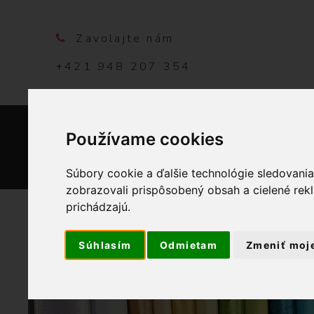
Zavolajte nám
+421 948 207 354
Používame cookies
DOMO
Súbory cookie a ďalšie technológie sledovani
zobrazovali prispôsobený obsah a cielené rek
prichádzajú.
Súhlasím
Odmietam
Zmeniť moj
OBCHOD