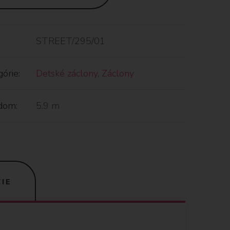
STREET/295/01
órie:
Detské záclony
,
Záclony
dom:
5.9 m
IE