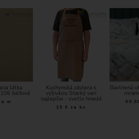
cia látka
Kuchynská zástera s
Bavlnená o
I106 béžová
výšivkou Starký varí
mramo
najlepšie - svetlo hnedá
za m
59.9
25
€
za ks