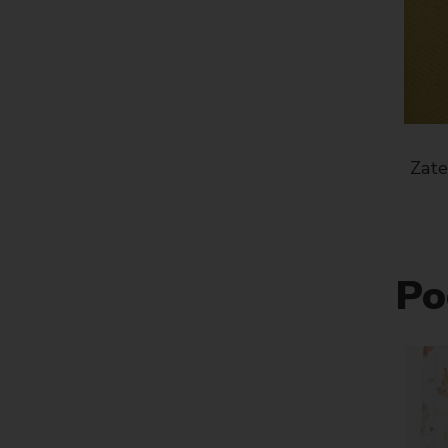
ckout
Zatemňovacia látka Blackout
Zatem
UNI106 béžová
14 €
Po