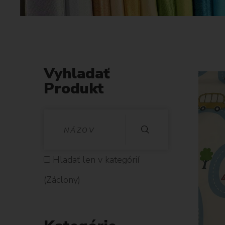
Vyhladať
Produkt
V
Y
H
Hladať len v kategórií
L
(Záclony)
A
D