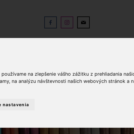
V
OBCHOD
SLUŽBY
KO
a používame na zlepšenie vášho zážitku z prehliadania naš
lamy, na analýzu návštevnosti našich webových stránok a n
e nastavenia
ZÁCLONY
DETSKÁ ZÁCLONA AUTÍČK