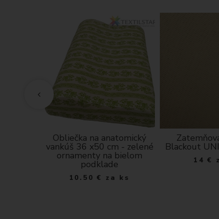
 gázovina-
Obliečka na anatomický
Zatemňova
ná
vankúš 36 x50 cm - zelené
Blackout UN
ornamenty na bielom
a m
14
€
podklade
10.50
€
za ks