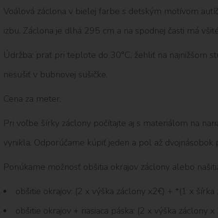
Voálová záclona v bielej farbe s detským motívom autíč
izbu. Záclona je dlhá 295 cm a na spodnej časti má všit
Údržba: prať pri teplote do 30°C, žehliť na najnižšom stup
nesušiť v bubnovej sušičke.
Cena za meter.
Pri voľbe šírky záclony počítajte aj s materiálom na na
vynikla. Odporúčame kúpiť jeden a pol až dvojnásobok p
Ponúkame možnosť obšitia okrajov záclony alebo našitia r
obšitie okrajov: (2 x výška záclony x2€) + *(1 x šírk
obšitie okrajov + riasiaca páska: (2 x výška záclony x