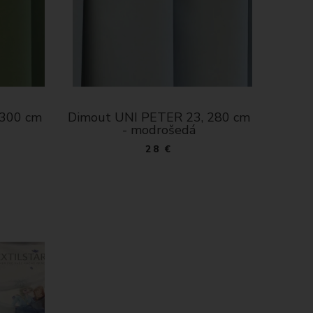
300 cm
Dimout UNI PETER 23, 280 cm
Dimout
- modrošedá
28 €