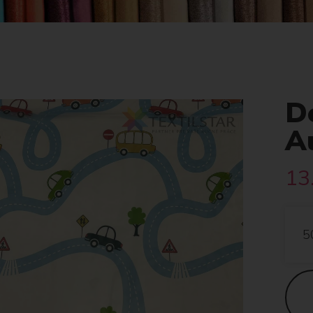
D
A
13