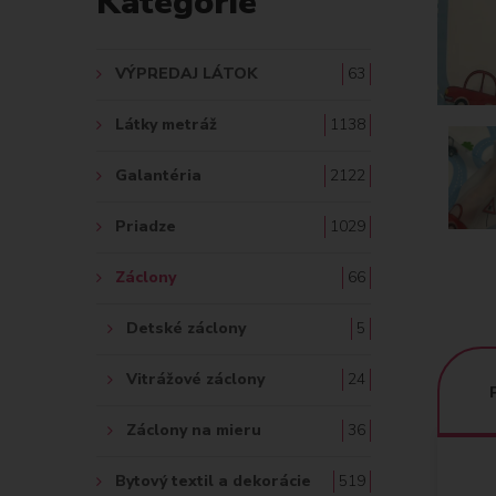
Kategórie
A
Ť
VÝPREDAJ LÁTOK
63
:
Látky metráž
1138
Galantéria
2122
Priadze
1029
Záclony
66
Detské záclony
5
Vitrážové záclony
24
Záclony na mieru
36
Bytový textil a dekorácie
519