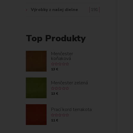
Výrobky z našej dielne
191
Top Produkty
Menčester
koňaková
13 €
Menčester zelená
13 €
Prací kord terrakota
11 €