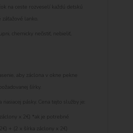
ok na ceste rozveselí každú detskú
é záťažové lanko.
ni, chemicky nečistiť, nebieliť,
riasenie, aby záclona v okne pekne
ožadovanej šírky.
iasiacej pásky. Cena tejto služby je:
a záclony x 2€) *ak je potrebné
 2€) + (2 x šírka záclony x 2€)