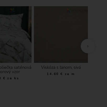
bliečka saténová
Viskóza s ľanom, sivá
Vodeod
rový vzor
14.60
€
za m
1
0
€
za ks