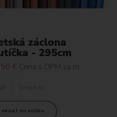
etská záclona
utíčka - 295cm
.50
€
Cena s DPH za m
cm (
0.5
m)
PRIDAŤ DO KOŠÍKA