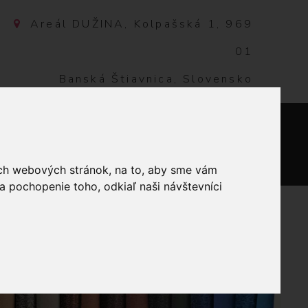
Areál DUŽINA, Kolpašská 1, 969
01
Banská Štiavnica, Slovensko
NTAKT
0
ich webových stránok, na to, aby sme vám
a pochopenie toho, odkiaľ naši návštevníci
A - 295CM