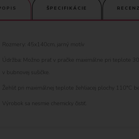
POPIS
ŠPECIFIKÁCIE
RECENZ
Rozmery: 45x140cm, jarný motív
Údržba: Možno prať v pračke maximálne pri teplote 30°C
v bubnovej sušičke.
Žehliť pri maximálnej teplote žehliacej plochy 110°C be
Výrobok sa nesmie chemicky čistiť.