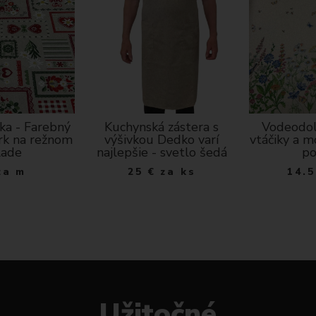
ka - Farebný
Kuchynská zástera s
Vodeodol
rk na režnom
výšivkou Dedko varí
vtáčiky a 
lade
najlepšie - svetlo šedá
po
za m
25
€
za ks
14.5
Užitočné