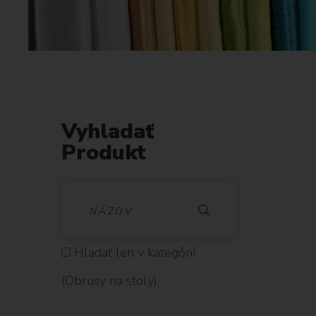
Vyhladať
Produkt
V
Y
H
Hladať len v kategórií
L
(Obrusy na stoly)
A