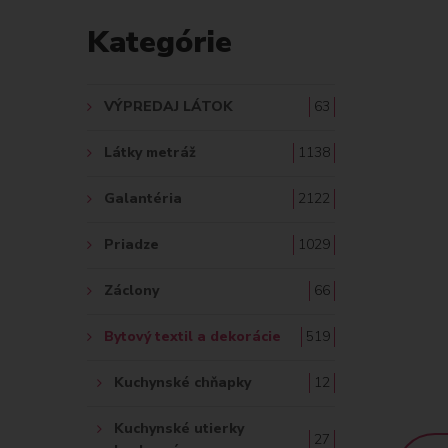
D
Kategórie
A
Ť
VÝPREDAJ LÁTOK
63
:
Látky metráž
1138
Galantéria
2122
Priadze
1029
Záclony
66
Bytový textil a dekorácie
519
Kuchynské chňapky
12
Kuchynské utierky
27