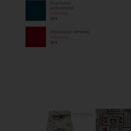
Prací kord
petrolejová
11 €
Menčester červená
13 €