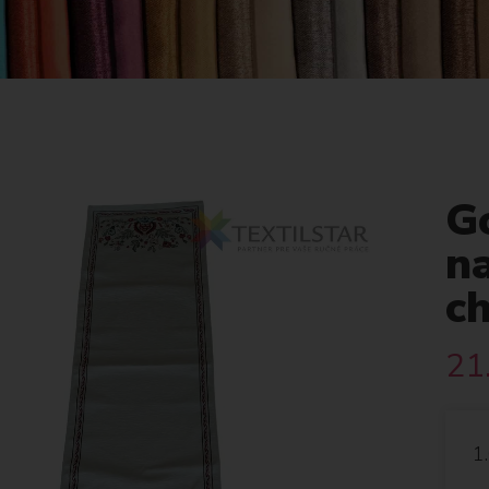
G
n
ch
21