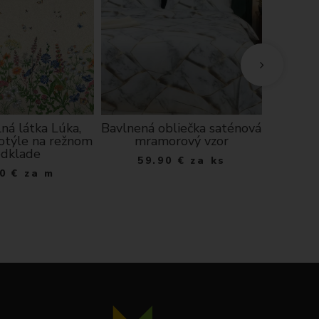
ná látka Lúka,
Bavlnená obliečka saténová
Kuchyns
motýle na režnom
mramorový vzor
S - 
dklade
59.90
€
za ks
0
€
za m