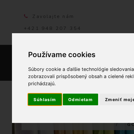
Zavolajte nám
+421 948 207 354
Používame cookies
DOMO
Súbory cookie a ďalšie technológie sledovani
zobrazovali prispôsobený obsah a cielené rek
prichádzajú.
Súhlasím
Odmietam
Zmeniť moj
OBCHOD
G