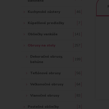
bavlnené
Kuchynské zástery
46
Kúpeľňové predložky
7
Obliečky vankúše
141
Obrusy na stoly
257
Dekoračné obrusy,
199
behúne
Teflónové obrusy
56
Veľkonočné obrusy
64
Vianočné obrusy
83
Posteľné obliečky
3