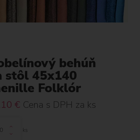
obelínový behúň
a stôl 45x140
enille Folklór
.10
€
Cena s DPH za ks
ks