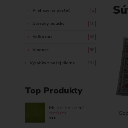
Sú
Prehozy na posteľ
3
Uteráky, osušky
10
Veľká noc
52
Vianoce
90
Výrobky z našej dielne
191
Top Produkty
Menčester zelená
 stôl
Gobelínový obrus chenille
Gob
klór
100x100 folklor
13 €
28 €