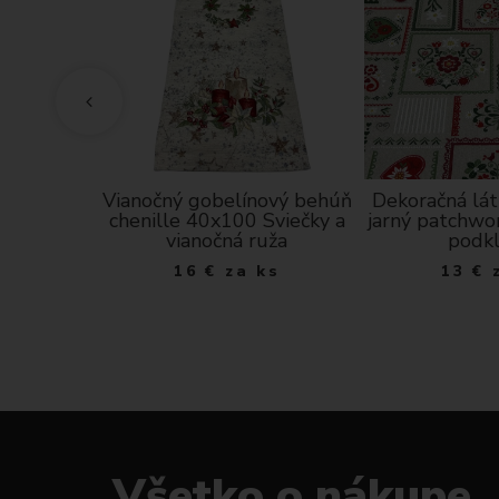
a- bledá
Vianočný gobelínový behúň
Dekoračná lát
ický motív
chenille 40x100 Sviečky a
jarný patchwo
vianočná ruža
podk
a m
16
€
za ks
13
€
Všetko o nákupe