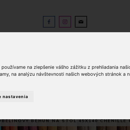
V
OBCHOD
SLUŽBY
KO
a používame na zlepšenie vášho zážitku z prehliadania naš
lamy, na analýzu návštevnosti našich webových stránok a n
e nastavenia
BYTOVÝ TEXTIL A DEKORÁCIE
OBRUSY
OBELÍNOVÝ BEHÚŇ NA STÔL 45X140 CHENILLE