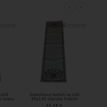
stôl
Gobelínový behúň na stôl
Gob
or kvety
45x140 chenille Folklór
21.10 €