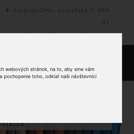
Areál DUŽINA, Kolpašská 1, 969
01
Banská Štiavnica, Slovensko
NTAKT
0
ich webových stránok, na to, aby sme vám
a pochopenie toho, odkiaľ naši návštevníci
 NA STOLY
 FOLKLÓR