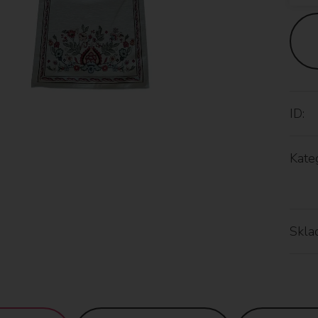
ID:
Kateg
Skla