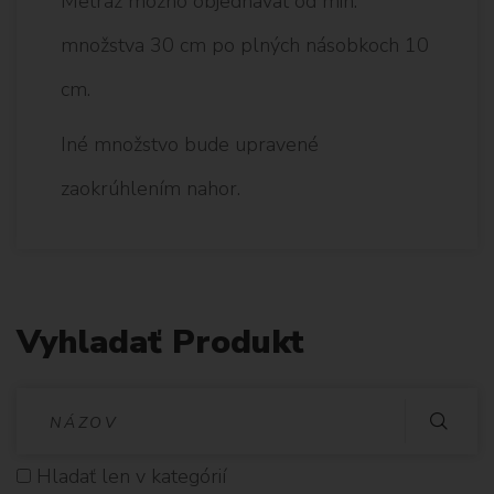
Metráž možno objednávať od min.
množstva 30 cm po plných násobkoch 10
cm.
Iné množstvo bude upravené
zaokrúhlením nahor.
Vyhladať Produkt
V
Y
Hladať len v kategórií