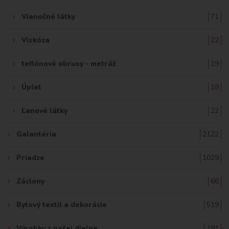
Vianočné látky
71
Viskóza
22
teflónové obrusy - metráž
19
Úplet
18
Ľanové látky
22
Galantéria
2122
Priadze
1029
Záclony
66
Bytový textil a dekorácie
519
Výrobky z našej dielne
191