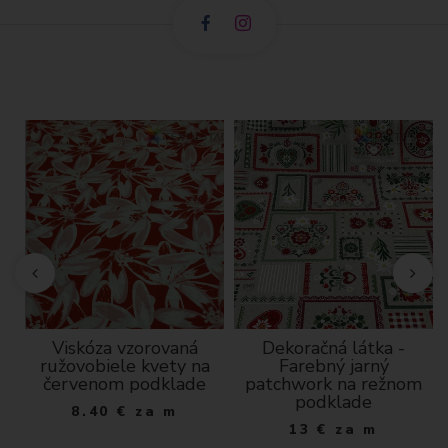
dá
Viskóza vzorovaná
Dekoračná látka -
ý
ružovobiele kvety na
Farebný jarný
červenom podklade
patchwork na režnom
podklade
8.40
€
za m
13
€
za m