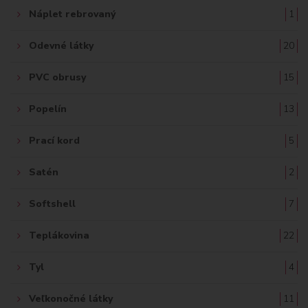
Náplet rebrovaný
1
Odevné látky
20
PVC obrusy
15
Popelín
13
Prací kord
5
Satén
2
Softshell
7
Teplákovina
22
Tyl
4
Veľkonočné látky
11