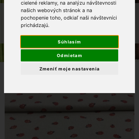
cielené reklamy, na analýzu návštevnosti
OBCHOD
LÁTKY METRÁŽ
našich webových stránok a na
pochopenie toho, odkiaľ naši návštevníci
DETSKÉ LÁTKY
prichádzajú.
DEKORAČNÁ LÁTKA LIENKY DIGITAL
NA PRÍRODNOM PODKLADE
Súhlasím
Odmietam
Zmeniť moje nastavenia