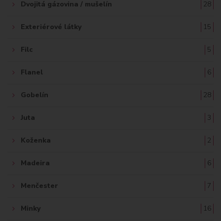
Dvojitá gázovina / mušelín
28
Exteriérové látky
15
Filc
5
Flanel
6
Gobelín
28
Juta
3
Koženka
2
Madeira
6
Menčester
7
Minky
16