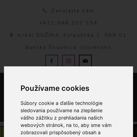
Zavolajte nám
+421 948 207 354
Areál DUŽINA, Kolpašská 1, 969 01
Banská Štiavnica, Slovensko
Používame cookies
Súbory cookie a ďalšie technológie
sledovania používame na zlepšenie
vášho zážitku z prehliadania našich
0
webových stránok, na to, aby sme vám
zobrazovali prispôsobený obsah a