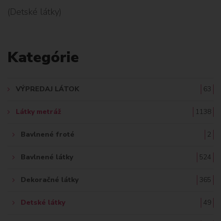
H
(Detské látky)
L
A
Kategórie
D
A
VÝPREDAJ LÁTOK
63
Ť
Látky metráž
1138
:
Bavlnené froté
2
Bavlnené látky
524
Dekoračné látky
365
Detské látky
49