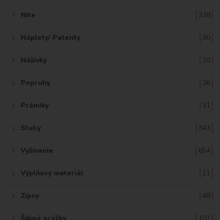
Nite
338
Náplety/ Patenty
30
Nášivky
20
Popruhy
26
Prámiky
31
Stuhy
343
Vyšívanie
654
Výplňový materiál
11
Zipsy
48
Šikmé prúžky
107