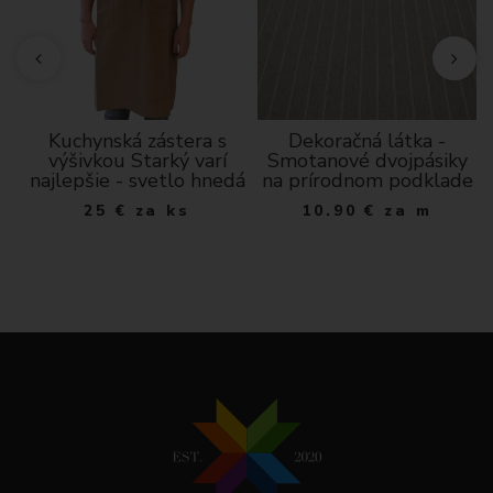
n
Kuchynská zástera s
Dekoračná látka -
-
výšivkou Starký varí
Smotanové dvojpásiky
najlepšie - svetlo hnedá
na prírodnom podklade
25
€
za ks
10.90
€
za m