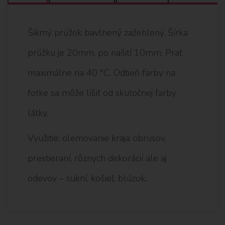
Šikmý prúžok bavlnený zažehlený. Šírka
prúžku je 20mm, po našití 10mm. Prať
maximálne na 40 °C. Odtieň farby na
fotke sa môže líšiť od skutočnej farby
látky.
Využitie: olemovanie kraja obrusov,
prestieraní, rôznych dekorácií ale aj
odevov – sukní, košieľ, blúzok.