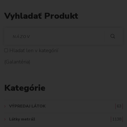
Vyhladať Produkt
V
Y
Hladať len v kategórií
H
(Galantéria)
L
A
Kategórie
D
A
VÝPREDAJ LÁTOK
63
Ť
Látky metráž
1138
: