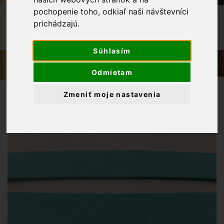
pochopenie toho, odkiaľ naši návštevníci
OBCHOD
GALANTÉRIA
prichádzajú.
ŠIKMÝ PRÚŽOK BAVLNA 20MM
TYRKYSOVÁ
Súhlasím
Odmietam
Zmeniť moje nastavenia