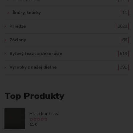
Šnúry, šnúrky
11
Priadze
1029
Záclony
66
Bytový textil a dekorácie
519
Výrobky z našej dielne
191
Top Produkty
Prací kord sivá
11 €