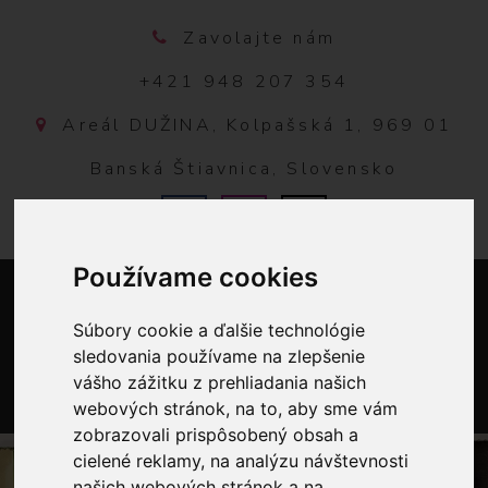
Zavolajte nám
+421 948 207 354
Areál DUŽINA, Kolpašská 1, 969 01
Banská Štiavnica, Slovensko
Používame cookies
Súbory cookie a ďalšie technológie
sledovania používame na zlepšenie
vášho zážitku z prehliadania našich
webových stránok, na to, aby sme vám
0
zobrazovali prispôsobený obsah a
cielené reklamy, na analýzu návštevnosti
našich webových stránok a na