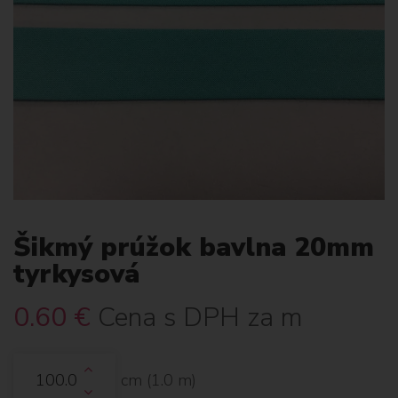
Šikmý prúžok bavlna 20mm
tyrkysová
0.60
€
Cena s DPH za m
cm (
1.0
m)