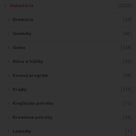
Galantéria
2122
Brmbolce
19
Gombíky
61
Guma
114
Ihlice a háčiky
52
Kovový program
58
Krajky
113
Krajčírske potreby
71
Kreatívne potreby
14
Lemovky
7