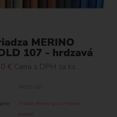
riadza MERINO
OLD 107 - hrdzavá
20
€
Cena s DPH za ks
76720-107
órie:
Priadze
,
Merino gold
,
Pletacie
priadze