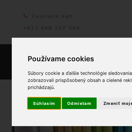
Zavolajte nám
+421 948 207 354
Používame cookies
DOMO
Súbory cookie a ďalšie technológie sledovani
zobrazovali prispôsobený obsah a cielené rek
prichádzajú.
Súhlasím
Odmietam
Zmeniť moj
OBCHOD
PRIADZE