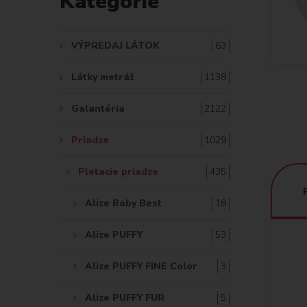
Kategórie
A
Ť
VÝPREDAJ LÁTOK
63
:
Látky metráž
1138
Galantéria
2122
Priadze
1029
Pletacie priadze
435
Alize Baby Best
18
Alize PUFFY
53
Alize PUFFY FINE Color
3
Alize PUFFY FUR
5