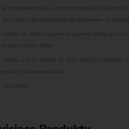
je tiež antibakteriálna a má termoregulačné vlastnosti. 
Akrylová zložka zabezpečuje jej odolávanie voči opotreb
Využitie: Je vhodná na jesenné aj zimné úplety ako sú šál
hračky a mnoho iného.
Údržba: prať pri teplote do 30°C, žehliť na najnižšom stup
nesušiť v bubnovej sušičke.
Cena za kus
visiace Produkty