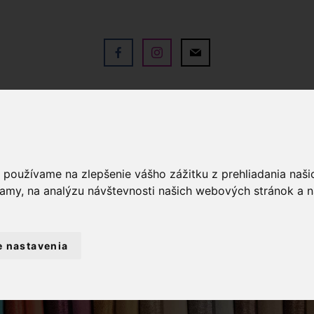
V
OBCHOD
SLUŽBY
KO
a používame na zlepšenie vášho zážitku z prehliadania naš
lamy, na analýzu návštevnosti našich webových stránok a n
e nastavenia
PLETACIE PRIADZE
PRIADZA MERIN