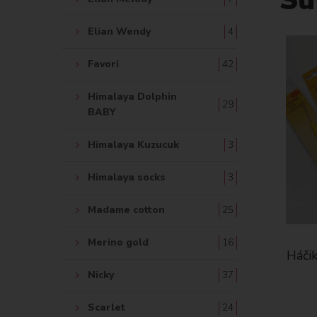
Elian Wendy
4
Favori
42
Himalaya Dolphin
29
BABY
Himalaya Kuzucuk
3
Himalaya socks
3
Madame cotton
25
Merino gold
16
 2,5 mm
Kožušinový brmbolec na čiapku
Háčik
12 cm -svetlo modrá
Nicky
37
3.61 €
Scarlet
24