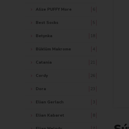
Alize PUFFY More
6
Best Socks
5
Betynka
18
Büklüm Makrome
4
Catania
21
Cordy
26
Dora
23
Elian Gerlach
3
Elian Kabaret
8
Sú
Elian Melody
7