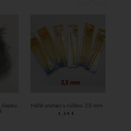
 čiapku
Háčik pletací s rúčkou 2,5 mm
Kožuš
á
1.24 €