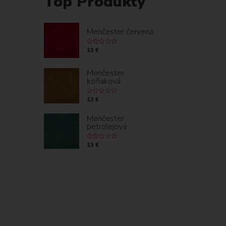
Top Produkty
Menčester červená
13 €
Menčester
koňaková
13 €
Menčester
petrolejová
13 €