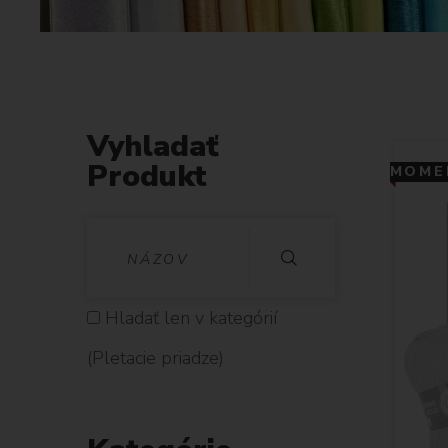
Vyhladať
Produkt
MOMEN
V
Y
H
Hladať len v kategórií
L
(Pletacie priadze)
A
D