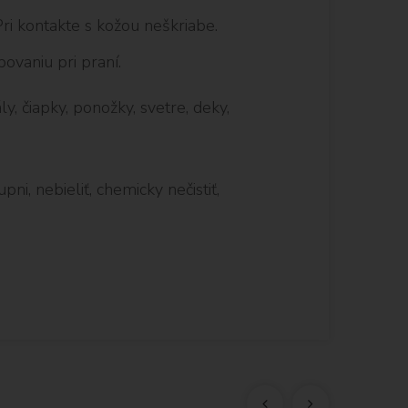
Pri kontakte s kožou neškriabe.
ovaniu pri praní.
y, čiapky, ponožky, svetre, deky,
ni, nebieliť, chemicky nečistiť,