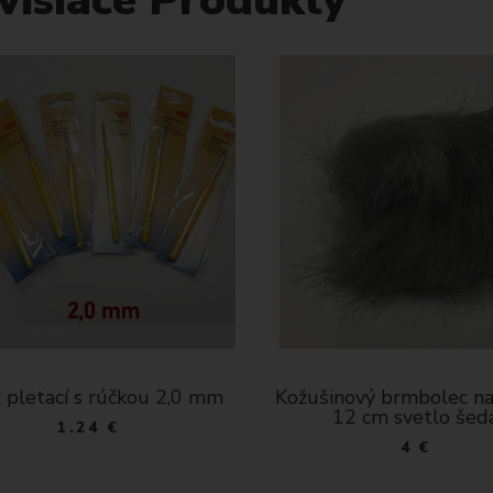
 pletací s rúčkou 2,0 mm
Kožušinový brmbolec na
12 cm svetlo šed
1.24 €
4 €