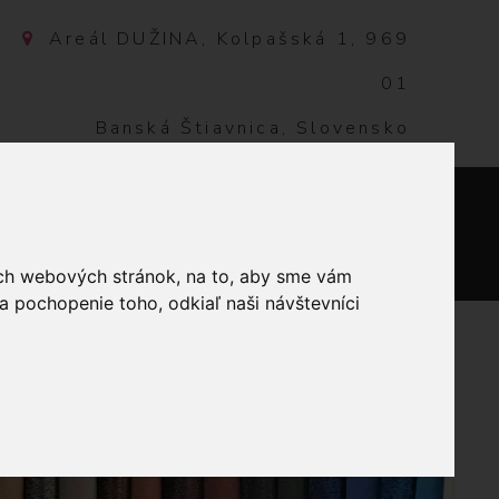
Areál DUŽINA, Kolpašská 1, 969
01
Banská Štiavnica, Slovensko
NTAKT
0
ich webových stránok, na to, aby sme vám
a pochopenie toho, odkiaľ naši návštevníci
O GOLD 107 - HRDZAVÁ