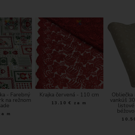
ka - Farebný
Krajka červená - 110 cm
Obliečka
rk na režnom
vankúš 30
13.10
€
za m
lade
listové
béžovo
za m
10.5