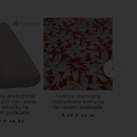
 na anatomický
Viskóza vzorovaná
Bavln
x50 cm - biele
ružovobiele kvety na
Slub
 vetvičky na
červenom podklade
m podklade
8.40
€
za m
0
€
za ks