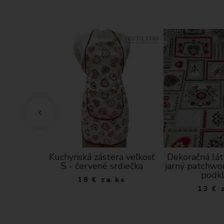
a- bledá
Kuchynská zástera veľkosť
Dekoračná lát
ický motív
S - červené srdiečka
jarný patchwo
podk
a m
18
€
za ks
13
€