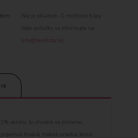
dom:
Nie je skladom. O možnosti kúpy
tejto položky sa informujte na:
info@textilstar.sk
IE
1% akrylu. Je vhodná na pletenie,
príjemná hrejivá, mäkká priadza, ktorá