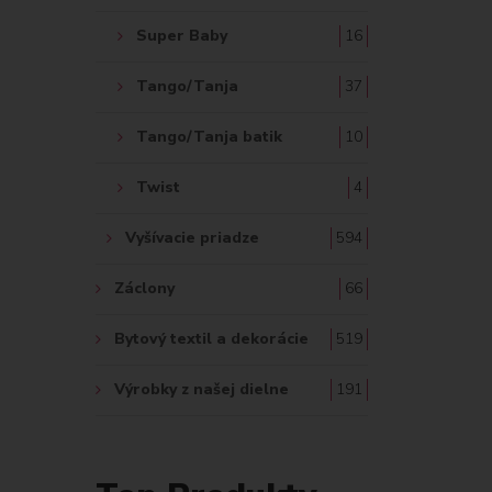
Super Baby
16
Tango/Tanja
37
Tango/Tanja batik
10
Twist
4
Vyšívacie priadze
594
Záclony
66
Bytový textil a dekorácie
519
Výrobky z našej dielne
191