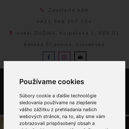
Zavolajte nám
+421 948 207 354
Areál DUŽINA, Kolpašská 1, 969 01
Banská Štiavnica, Slovensko
Používame cookies
Súbory cookie a ďalšie technológie
sledovania používame na zlepšenie
vášho zážitku z prehliadania našich
0
webových stránok, na to, aby sme vám
zobrazovali prispôsobený obsah a