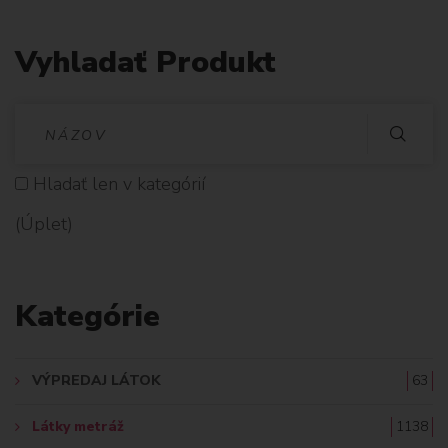
Vyhladať Produkt
V
Y
Hladať len v kategórií
H
(Úplet)
L
A
Kategórie
D
A
VÝPREDAJ LÁTOK
63
Ť
Látky metráž
1138
: