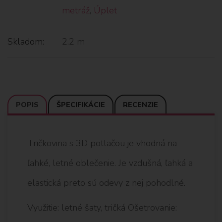
metráž
,
Úplet
Skladom:
2.2 m
POPIS
ŠPECIFIKÁCIE
RECENZIE
Tričkovina s 3D potlačou je vhodná na
ľahké, letné oblečenie. Je vzdušná, ľahká a
elastická preto sú odevy z nej pohodlné.
Využitie: letné šaty, tričká Ošetrovanie: