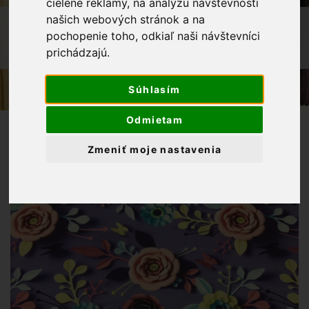
cielené reklamy, na analýzu návštevnosti
našich webových stránok a na
OBCHOD
LÁTKY METRÁŽ
ÚPLET
pochopenie toho, odkiaľ naši návštevníci
TRIČKOVINA 3D POTLAČ RUŽE NA
prichádzajú.
FIALOVOM PODKLADE
Súhlasím
Odmietam
Zmeniť moje nastavenia