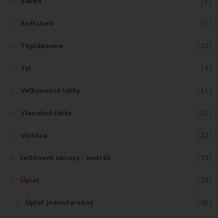
Satén
2
Softshell
7
Teplákovina
22
Tyl
4
Veľkonočné látky
11
Vianočné látky
71
Viskóza
22
teflónové obrusy - metráž
19
Úplet
18
Úplet jednofarebný
15