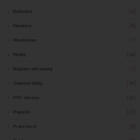
Koženka
2
Madeira
6
Menčester
7
Minky
16
Náplet rebrovaný
1
Odevné látky
20
PVC obrusy
15
Popelín
13
Prací kord
5