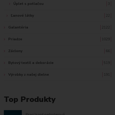
Úplet s potlačou
3
Ľanové látky
22
Galantéria
2122
Priadze
1029
Záclony
66
Bytový textil a dekorácie
519
Výrobky z našej dielne
191
Top Produkty
Prací kord petrolejová