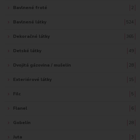
Bavlnené froté
2
Bavlnené látky
524
Dekoračné látky
365
Detské látky
49
Dvojitá gázovina / mušelín
28
Exteriérové látky
15
Filc
5
Flanel
6
Gobelín
28
Juta
3