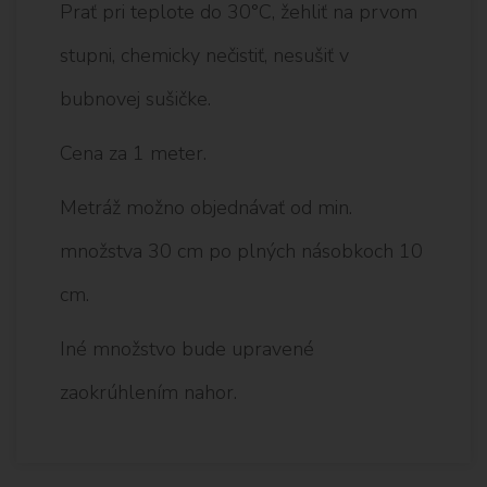
Prať pri teplote do 30°C, žehliť na prvom
stupni, chemicky nečistiť, nesušiť v
bubnovej sušičke.
Cena za 1 meter.
Metráž možno objednávať od min.
množstva 30 cm po plných násobkoch 10
cm.
Iné množstvo bude upravené
zaokrúhlením nahor.