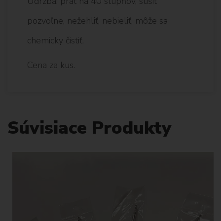
Údržba: prať na 40 stupňov, sušiť
pozvoľne, nežehliť, nebieliť, môže sa
chemicky čistiť.
Cena za kus.
Súvisiace Produkty