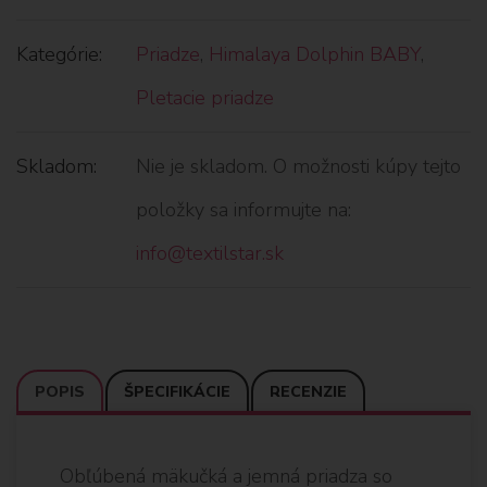
Kategórie:
Priadze
,
Himalaya Dolphin BABY
,
Pletacie priadze
Skladom:
Nie je skladom. O možnosti kúpy tejto
položky sa informujte na:
info@textilstar.sk
POPIS
ŠPECIFIKÁCIE
RECENZIE
Obľúbená mäkučká a jemná priadza so