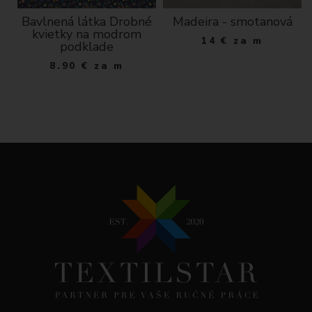
cm
Bavlnená látka Drobné
Madeira - smotanová
kvietky na modrom
14
€
za m
podklade
8.90
€
za m