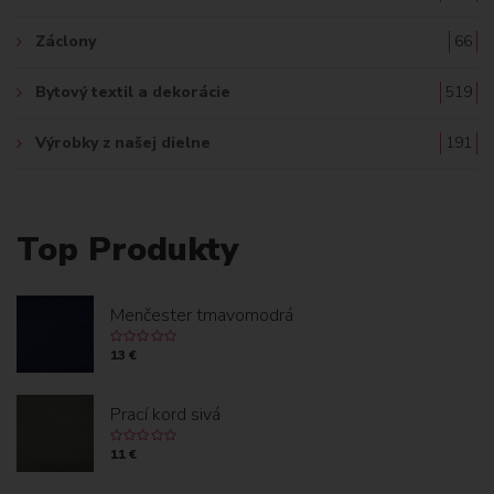
Záclony
66
Bytový textil a dekorácie
519
Výrobky z našej dielne
191
Top Produkty
Menčester tmavomodrá
13 €
Prací kord sivá
11 €