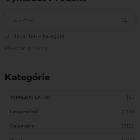
V
Y
Hladať len v kategórií
H
(Pletacie priadze)
L
A
Kategórie
D
A
VÝPREDAJ LÁTOK
63
Ť
Látky metráž
1138
:
Galantéria
2122