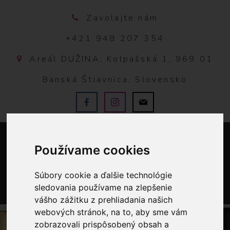
Zavolajte nám
+421 948 207 354
Areál DUŽINA, Kolpašská 1, 969 01
Banská Štiavnica, Slovensko
Používame cookies
Súbory cookie a ďalšie technológie
sledovania používame na zlepšenie
0
vášho zážitku z prehliadania našich
webových stránok, na to, aby sme vám
zobrazovali prispôsobený obsah a