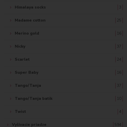
Himalaya socks
3
Madame cotton
25
Merino gold
16
Nicky
37
Scarlet
24
Super Baby
16
Tango/Tanja
37
Tango/Tanja batik
10
Twist
4
Vyšívacie priadze
594