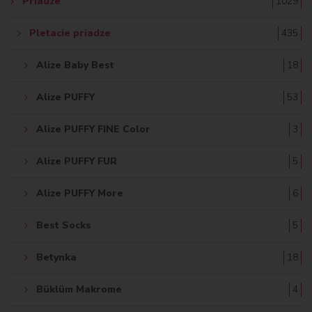
Priadze
1029
Pletacie priadze
435
Alize Baby Best
18
Alize PUFFY
53
Alize PUFFY FINE Color
3
Alize PUFFY FUR
5
Alize PUFFY More
6
Best Socks
5
Betynka
18
Büklüm Makrome
4