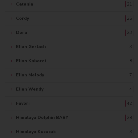
Catania
21
Cordy
26
Dora
23
Elian Gerlach
3
Elian Kabaret
8
Elian Melody
7
Elian Wendy
4
Favori
42
Himalaya Dolphin BABY
29
Himalaya Kuzucuk
3