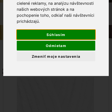
cielené reklamy, na analýzu návštevnosti
OBCHOD
PRIADZE
PLETACIE PRIADZE
našich webových stránok a na
pochopenie toho, odkiaľ naši návštevníci
PRIADZA HIMALAYA DOLPHIN BABY
80323 BROSKYŇOVÁ
prichádzajú.
Súhlasím
Odmietam
Zmeniť moje nastavenia
MOMENTÁLNE NIE JE NA SKLADE