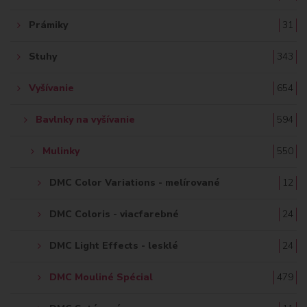
Prámiky
31
Stuhy
343
Vyšívanie
654
Bavlnky na vyšívanie
594
Mulinky
550
DMC Color Variations - melírované
12
DMC Coloris - viacfarebné
24
DMC Light Effects - lesklé
24
DMC Mouliné Spécial
479