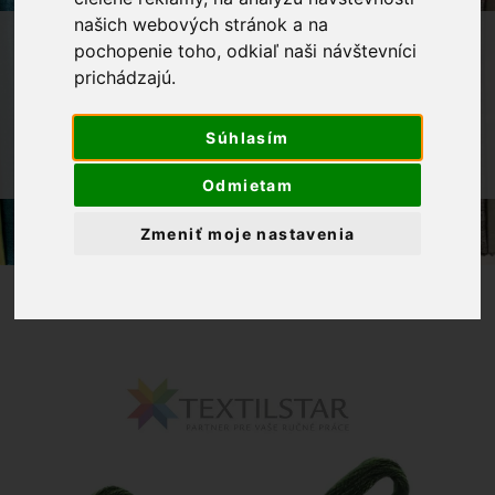
našich webových stránok a na
OBCHOD
GALANTÉRIA
VYŠÍVANIE
pochopenie toho, odkiaľ naši návštevníci
prichádzajú.
BAVLNKY NA VYŠÍVANIE
MULINKY
DMC MOULINÉ SPÉCIAL
Súhlasím
MULINKY NA VYŠÍVANIE DMC 890 -
ZELENÁ
Odmietam
Zmeniť moje nastavenia