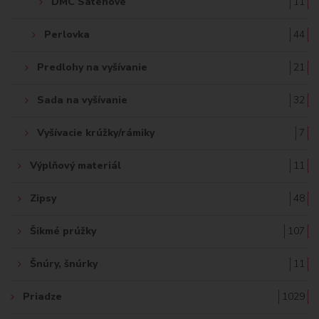
DMC Saténové
11
Perlovka
44
Predlohy na vyšívanie
21
Sada na vyšívanie
32
Vyšívacie krúžky/rámiky
7
Výplňový materiál
11
Zipsy
48
Šikmé prúžky
107
Šnúry, šnúrky
11
Priadze
1029