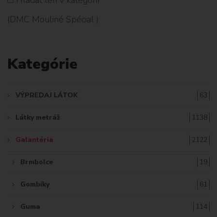
H
(DMC Mouliné Spécial )
L
A
Kategórie
D
A
VÝPREDAJ LÁTOK
63
Ť
Látky metráž
1138
:
Galantéria
2122
Brmbolce
19
Gombíky
61
Guma
114