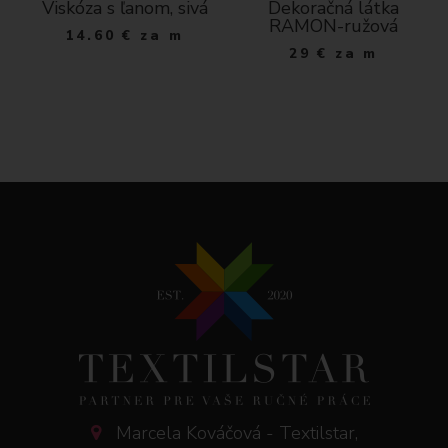
Viskóza s ľanom, sivá
Dekoračná látka
RAMON-ružová
14.60
€
za m
29
€
za m
Marcela Kováčová - Textilstar,