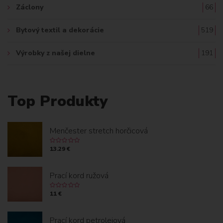
Záclony
66
Bytový textil a dekorácie
519
Výrobky z našej dielne
191
Top Produkty
Menčester stretch horčicová
13.29 €
Prací kord ružová
11 €
Prací kord petrolejová