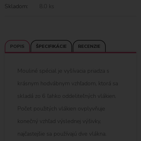
Skladom:
8.0 ks
POPIS
ŠPECIFIKÁCIE
RECENZIE
Mouliné spécial je vyšívacia priadza s
krásnym hodvábnym vzhľadom, ktorá sa
skladá zo 6 ľahko oddeliteľných vlákien.
Počet použitých vlákien ovplyvňuje
konečný vzhľad výslednej výšivky,
najčastejšie sa používajú dve vlákna.