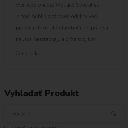
Vyšívacie priadze Mouliné Spécial sú
jemné, hebké a zároveň odolné voči
praniu a slnku (stálofarebné), pri práci sa
neuzlia, nestrapkajú a držia svoj tvar.
Cena za kus.
Vyhladať Produkt
V
Y
Hladať len v kategórií