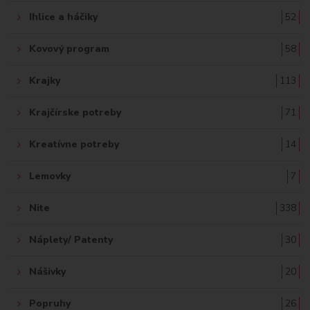
Ihlice a háčiky
52
Kovový program
58
Krajky
113
Krajčírske potreby
71
Kreatívne potreby
14
Lemovky
7
Nite
338
Náplety/ Patenty
30
Nášivky
20
Popruhy
26