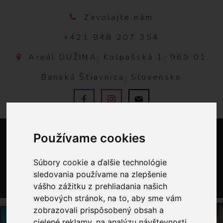
Zavolajte nám
+421 948 207 354
Areál DUŽINA, Kolpašská 1, 969 01
Banská Štiavnica, Slovensko
Používame cookies
Súbory cookie a ďalšie technológie
sledovania používame na zlepšenie
vášho zážitku z prehliadania našich
0
webových stránok, na to, aby sme vám
zobrazovali prispôsobený obsah a
cielené reklamy, na analýzu návštevnosti