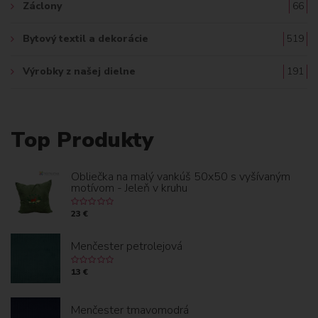
Záclony
66
Bytový textil a dekorácie
519
Výrobky z našej dielne
191
Top Produkty
Obliečka na malý vankúš 50x50 s vyšívaným
motívom - Jeleň v kruhu
23 €
Menčester petrolejová
13 €
Menčester tmavomodrá