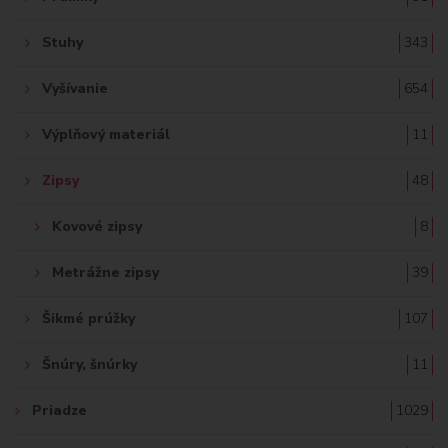
Stuhy
343
Vyšívanie
654
Výplňový materiál
11
Zipsy
48
Kovové zipsy
8
Metrážne zipsy
39
Šikmé prúžky
107
Šnúry, šnúrky
11
Priadze
1029