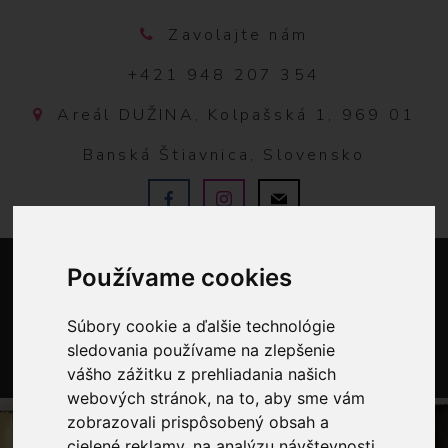
Zavolajte nám
+421 948 207 354
Areál DUŽINA, Kolpašská 1, 969 01
Banská Štiavnica, Slovensko
Používame cookies
Súbory cookie a ďalšie technológie
sledovania používame na zlepšenie
vášho zážitku z prehliadania našich
0
webových stránok, na to, aby sme vám
zobrazovali prispôsobený obsah a
cielené reklamy, na analýzu návštevnosti