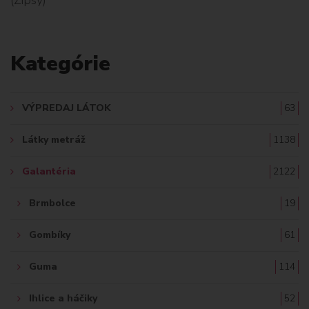
L
A
Kategórie
D
A
VÝPREDAJ LÁTOK
63
Ť
Látky metráž
1138
:
Galantéria
2122
Brmbolce
19
Gombíky
61
Guma
114
Ihlice a háčiky
52