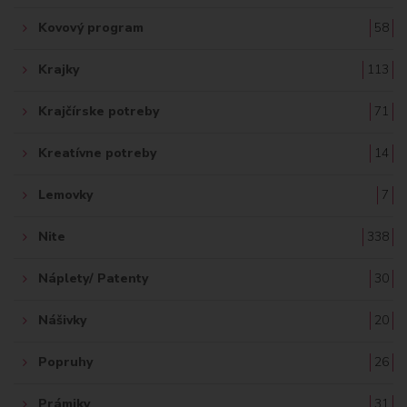
Kovový program
58
Krajky
113
Krajčírske potreby
71
Kreatívne potreby
14
Lemovky
7
Nite
338
Náplety/ Patenty
30
Nášivky
20
Popruhy
26
Prámiky
31