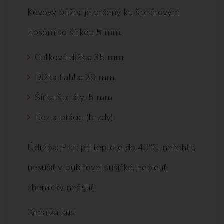
Kovový bežec je určený ku špirálovým
zipsom so šírkou 5 mm.
Celková dĺžka: 35 mm
Dĺžka tiahla: 28 mm
Šírka špirály: 5 mm
Bez aretácie (brzdy)
Údržba: Prať pri teplote do 40°C, nežehliť,
nesušiť v bubnovej sušičke, nebieliť,
chemicky nečistiť.
Cena za kus.