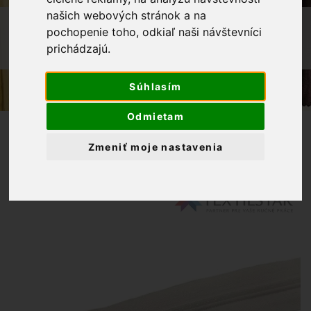
našich webových stránok a na
OBCHOD
GALANTÉRIA
ZIPSY
pochopenie toho, odkiaľ naši návštevníci
JAZDEC NA ŠPIRÁLOVÝ ZIPS 5MM -
prichádzajú.
BIELA
Súhlasím
Odmietam
Zmeniť moje nastavenia