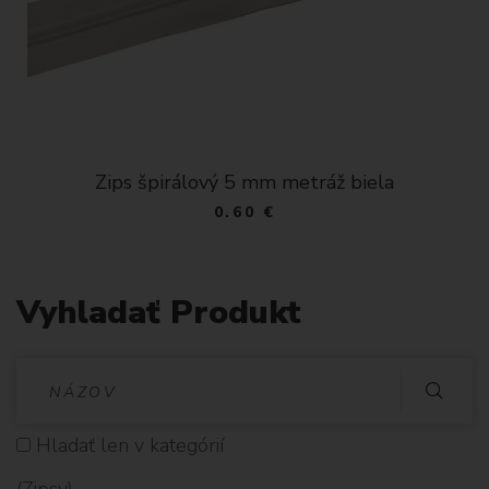
Zips špirálový 5 mm metráž biela
0.60 €
Vyhladať Produkt
V
Y
Hladať len v kategórií
H
(Zipsy)