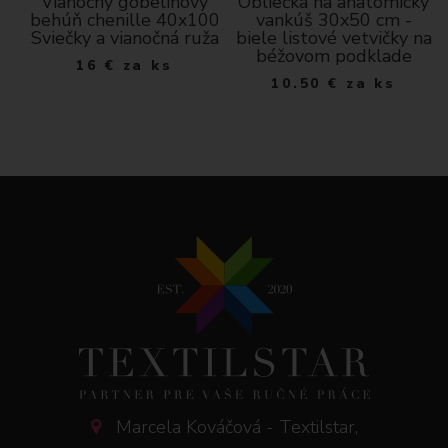
Vianočný gobelínový
Obliečka na anatomický
behúň chenille 40x100
vankúš 30x50 cm -
Sviečky a vianočná ruža
biele listové vetvičky na
béžovom podklade
16
€
za ks
10.50
€
za ks
Marcela Kováčová - Textilstar,