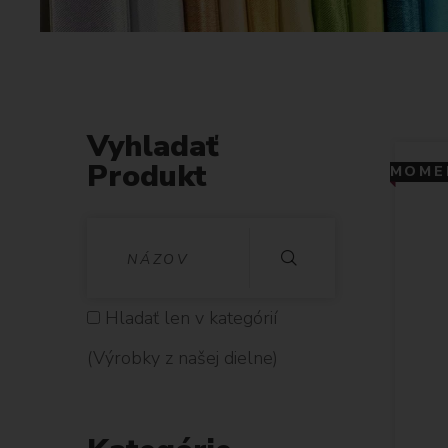
Vyhladať
Produkt
MOMEN
V
Y
H
Hladať len v kategórií
L
(Výrobky z našej dielne)
A
D