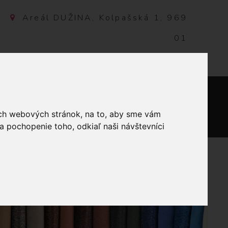
Areál DUŽINA, Kolpašská 1, 969
01
Banská Štiavnica, Slovensko
NTAKT
0
ich webových stránok, na to, aby sme vám
a pochopenie toho, odkiaľ naši návštevníci
IELE VLOČKY NA ČERVENOM