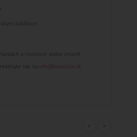
.
ášskym balíčkom
h farbách a motívoch alebo zmeniť
ontaktujte nás na
info@textilstar.sk