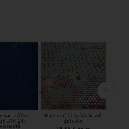
ovacia látka
Bavlnená látka Vyšívaná
Viskóz
ut UNI 143
šatovka
kvety n
vomodrá
15.90
€
za m