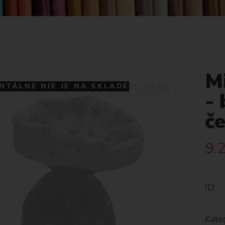
M
TÁLNE NIE JE NA SKLADE
- 
č
9.
ID:
Kateg