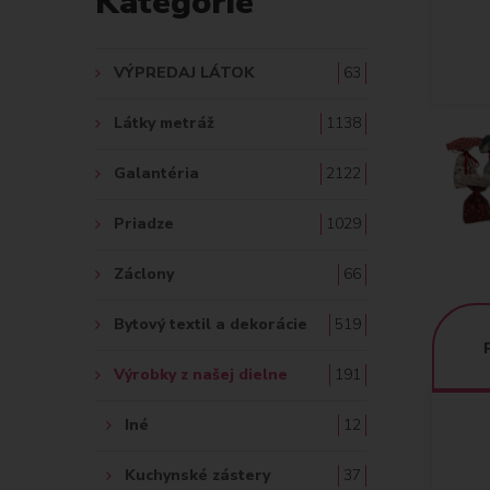
Kategórie
A
Ť
VÝPREDAJ LÁTOK
63
:
Látky metráž
1138
Galantéria
2122
Priadze
1029
Záclony
66
Bytový textil a dekorácie
519
Výrobky z našej dielne
191
Iné
12
Kuchynské zástery
37