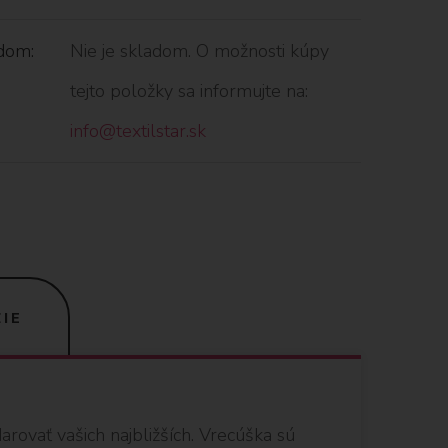
dom:
Nie je skladom. O možnosti kúpy
tejto položky sa informujte na:
info@textilstar.sk
IE
ovať vašich najbližších. Vrecúška sú