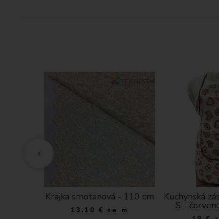
ovaná
Krajka smotanová - 110 cm
Kuchynská zás
vety na
S - červen
13.10
€
za m
dklade
18
€