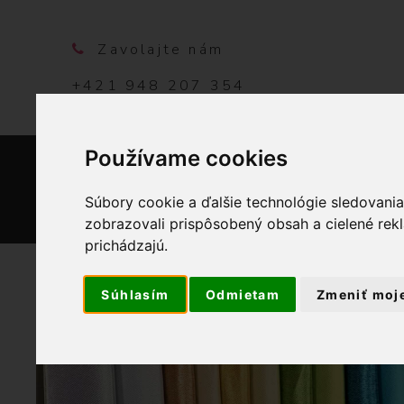
Zavolajte nám
+421 948 207 354
Používame cookies
DOMO
Súbory cookie a ďalšie technológie sledovani
zobrazovali prispôsobený obsah a cielené rek
prichádzajú.
Súhlasím
Odmietam
Zmeniť moj
OBCHOD
VÝROBKY Z N