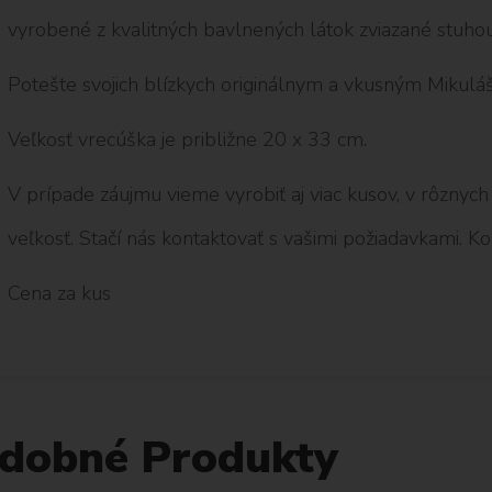
vyrobené z kvalitných bavlnených látok zviazané stuhou
Potešte svojich blízkych originálnym a vkusným Mikul
Veľkosť vrecúška je približne 20 x 33 cm.
V prípade záujmu vieme vyrobiť aj viac kusov, v rôznyc
veľkosť. Stačí nás kontaktovať s vašimi požiadavkami. K
Cena za kus
dobné Produkty