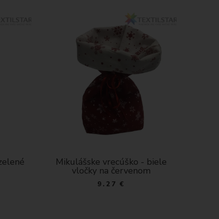
zelené
Mikulášske vrecúško - biele
Mikul
vločky na červenom
vl
9.27 €