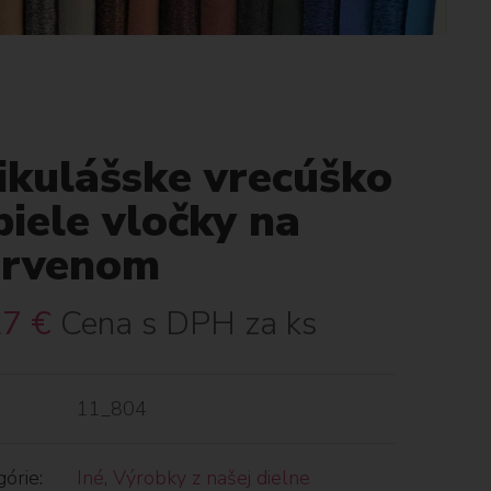
ikulášske vrecúško
biele vločky na
ervenom
27
€
Cena s DPH za ks
11_804
órie:
Iné
,
Výrobky z našej dielne