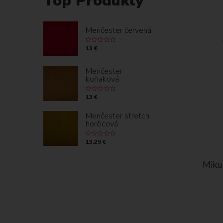
Top Produkty
Menčester červená
13 €
Menčester
koňaková
13 €
Menčester stretch
horčicová
13.29 €
červené
Mikulášske vrecúško - červené
Miku
káro
vločky na bielom
9.27 €