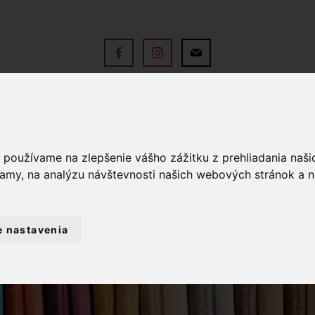
V
OBCHOD
SLUŽBY
KO
a používame na zlepšenie vášho zážitku z prehliadania naš
lamy, na analýzu návštevnosti našich webových stránok a n
e nastavenia
AŠEJ DIELNE
MIKULÁŠSKE VRECÚŠKO - B