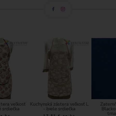
tera veľkosť
Kuchynská zástera veľkosť L
Zatemň
é srdiečka
- biele srdiečka
Blacko
tma
za ks
17.51
€
za ks