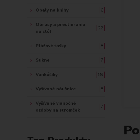
Obaly na knihy
6
Obrusy a prestierania
22
na stôl
Plážové tašky
8
Sukne
7
Vankúšiky
89
Vyšívané náušnice
8
Vyšívané vianočné
7
ozdoby na stromček
Po