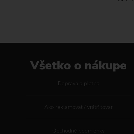
 m
Všetko o nákupe
Doprava a platba
Ako reklamovat / vrátiť tovar
Obchodné podmienky