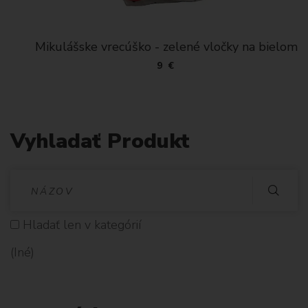
Mikulášske vrecúško - zelené vločky na bielom
9 €
Vyhladať Produkt
V
Y
Hladať len v kategórií
H
(Iné)
L
A