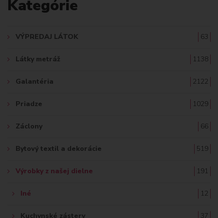
Kategórie
D
A
VÝPREDAJ LÁTOK
63
Ť
Látky metráž
1138
:
Galantéria
2122
Priadze
1029
Záclony
66
Bytový textil a dekorácie
519
Výrobky z našej dielne
191
Iné
12
Kuchynské zástery
37