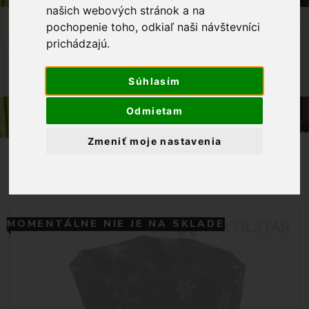
našich webových stránok a na
OBCHOD
VÝROBKY Z NAŠEJ DIELNE
pochopenie toho, odkiaľ naši návštevníci
prichádzajú.
INÉ
MIKULÁŠSKE VRECÚŠKO - ČERVENÉ
Súhlasím
VLOČKY NA BIELOM
Odmietam
Zmeniť moje nastavenia
MOMENTÁLNE NIE JE NA SKLADE