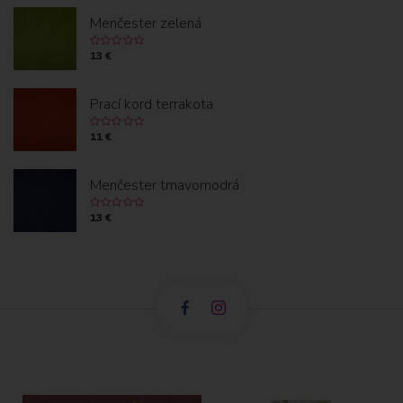
Menčester zelená
13 €
Prací kord terrakota
11 €
Menčester tmavomodrá
13 €