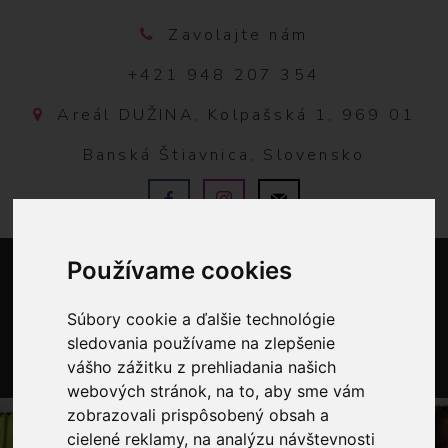
Zavolajte nám
+421 948 207 354
Areál DUŽINA, Kolpašská 1, 969 01
Banská Štiavnica, Slovensko
Používame cookies
Súbory cookie a ďalšie technológie
sledovania používame na zlepšenie
vášho zážitku z prehliadania našich
0
webových stránok, na to, aby sme vám
zobrazovali prispôsobený obsah a
cielené reklamy, na analýzu návštevnosti