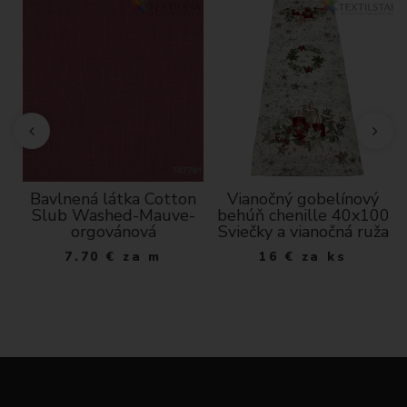
10
Bavlnená látka Cotton
Vianočný gobelínový
Slub Washed-Mauve-
behúň chenille 40x100
orgovánová
Sviečky a vianočná ruža
7.70
€
za m
16
€
za ks