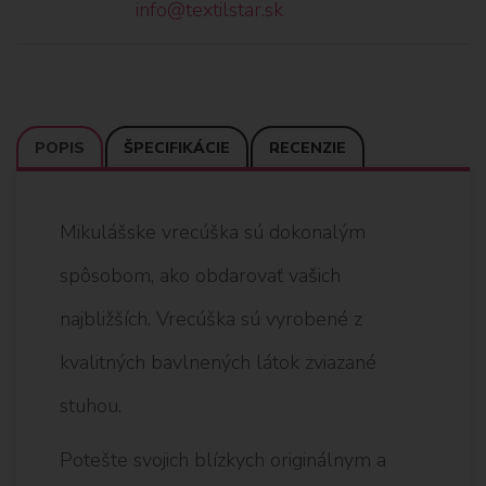
info@textilstar.sk
POPIS
ŠPECIFIKÁCIE
RECENZIE
Mikulášske vrecúška sú dokonalým
spôsobom, ako obdarovať vašich
najbližších. Vrecúška sú vyrobené z
kvalitných bavlnených látok zviazané
stuhou.
Potešte svojich blízkych originálnym a