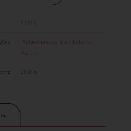
81216
órie:
Pletacie priadze
,
Elian Kabaret
,
Priadze
dom:
26.0 ks
IE