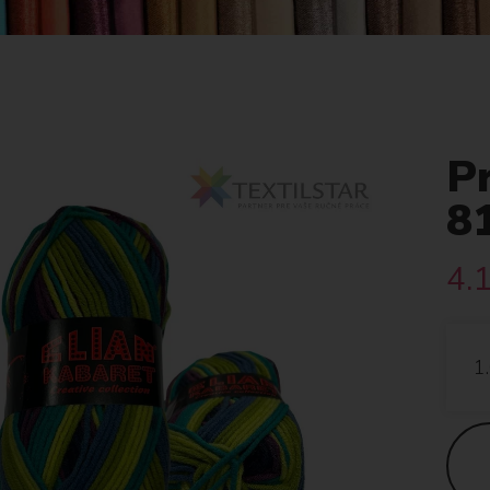
P
8
4.