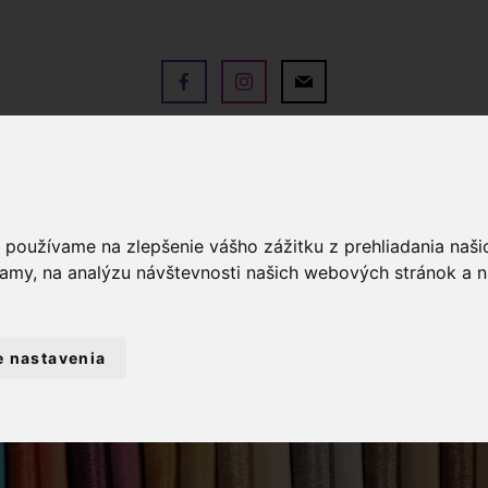
V
OBCHOD
SLUŽBY
KO
a používame na zlepšenie vášho zážitku z prehliadania naš
lamy, na analýzu návštevnosti našich webových stránok a n
e nastavenia
PRIADZE
PRIADZA KABARET 81216- 