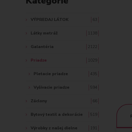
Kategórie
A
Ť
VÝPREDAJ LÁTOK
63
:
Látky metráž
1138
Galantéria
2122
Priadze
1029
Pletacie priadze
435
Vyšívacie priadze
594
Záclony
66
Bytový textil a dekorácie
519
Výrobky z našej dielne
191