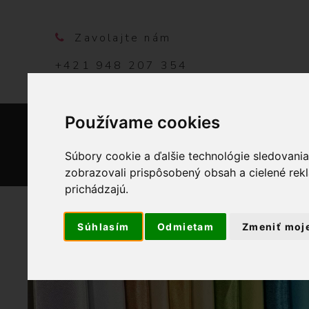
Zavolajte nám
+421 948 207 354
Používame cookies
DOMO
Súbory cookie a ďalšie technológie sledovani
zobrazovali prispôsobený obsah a cielené rek
prichádzajú.
Súhlasím
Odmietam
Zmeniť moj
OBCHOD