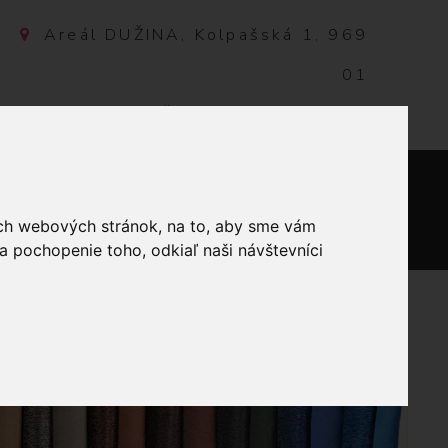
Areál DUŽINA, Kolpašská 1, 969
01
Banská Štiavnica, Slovensko
NTAKT
0
ich webových stránok, na to, aby sme vám
a pochopenie toho, odkiaľ naši návštevníci
MELÍR 100G