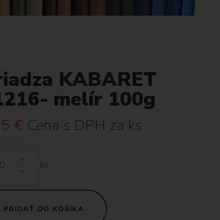
riadza KABARET
1216- melír 100g
15
€
Cena s DPH za ks
ks
PRIDAŤ DO KOŠÍKA