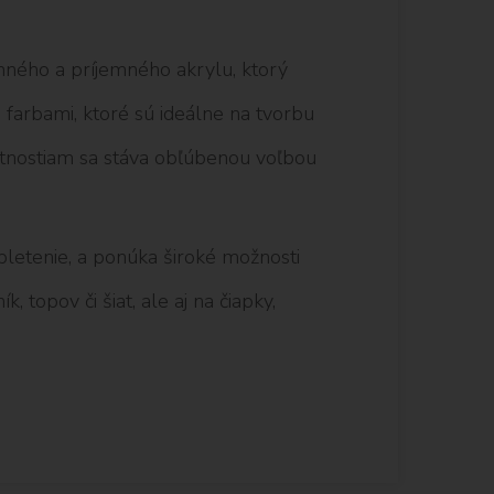
mného a príjemného akrylu, ktorý
farbami, ktoré sú ideálne na tvorbu
stnostiam sa stáva obľúbenou voľbou
 pletenie, a ponúka široké možnosti
, topov či šiat, ale aj na čiapky,