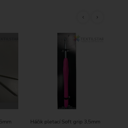
5,5mm
Háčik pletací Soft grip 3,5mm
Kožuši