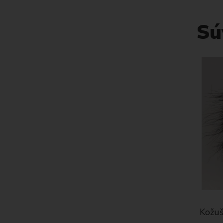
Sú
 čiapku
Kožušinový brmbolec na čiapku
Kožuši
12 cm -svetlo hnedá