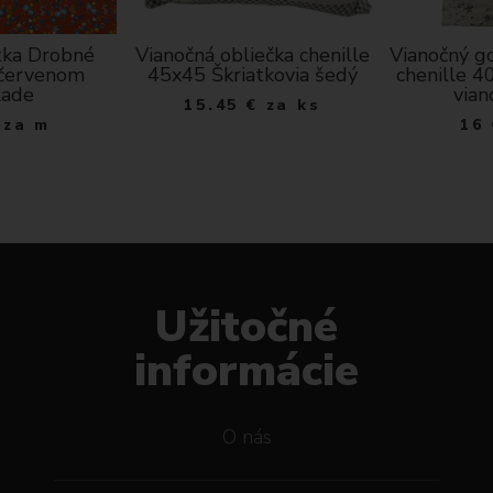
tka Drobné
Vianočná obliečka chenille
Vianočný g
 červenom
45x45 Škriatkovia šedý
chenille 4
lade
vian
15.45
€
za ks
za m
16
Užitočné
informácie
O nás