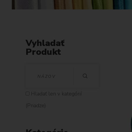
Vyhladať
Produkt
V
Y
H
Hladať len v kategórií
L
(Priadze)
A
D