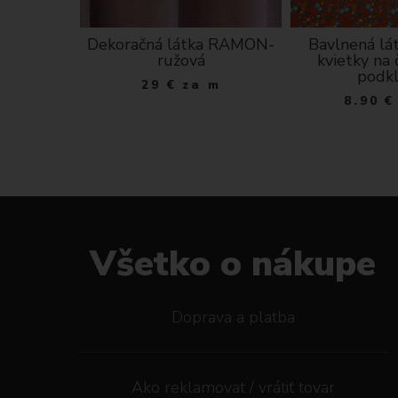
tera s
Dekoračná látka RAMON-
Bavlnená lá
ý varí
ružová
kvietky na
tlo šedá
podk
29
€
za m
ks
8.90
€
Všetko o nákupe
Doprava a platba
Ako reklamovat / vrátiť tovar