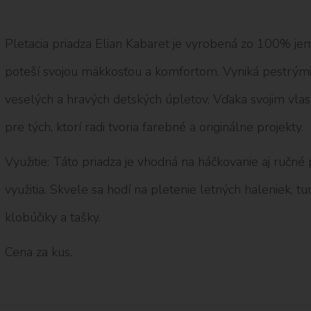
Pletacia priadza Elian Kabaret je vyrobená zo 100% je
poteší svojou mäkkosťou a komfortom. Vyniká pestrými 
veselých a hravých detských úpletov. Vďaka svojim vla
pre tých, ktorí radi tvoria farebné a originálne projekty.
Využitie: Táto priadza je vhodná na háčkovanie aj ručné
využitia. Skvele sa hodí na pletenie letných haleniek, tuník
klobúčiky a tašky.
Cena za kus.