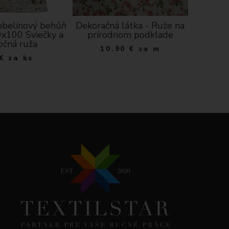
obelínový behúň
Dekoračná látka - Ruže na
Ma
0x100 Sviečky a
prírodnom podklade
1
očná ruža
10.90
€
za m
€
za ks