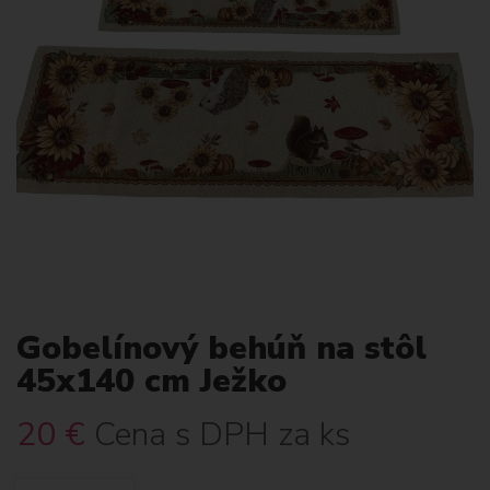
Gobelínový behúň na stôl
45x140 cm Ježko
20
€
Cena s DPH za ks