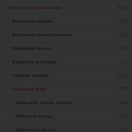
Bytový textil a dekorácie
519
Kuchynské chňapky
12
Kuchynské utierky bavlnené
27
Kuchynské zástery
46
Kúpeľňové predložky
7
Obliečky vankúše
141
Obrusy na stoly
257
Dekoračné obrusy, behúne
199
Teflónové obrusy
56
Veľkonočné obrusy
64