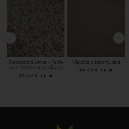
né
Dekoračná látka - Ruže
Viskóza s ľanom, sivá
na prírodnom podklade
14.60
€
za m
10.90
€
za m