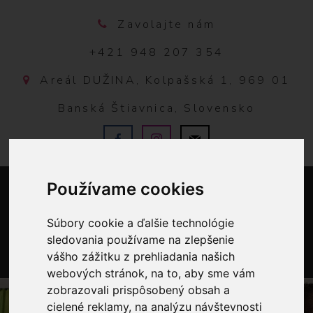
Zavolajte nám
+421 948 207 354
Areál DUŽINA, Kolpašská 1, 969 01
Banská Štiavnica, Slovensko
Používame cookies
Súbory cookie a ďalšie technológie
sledovania používame na zlepšenie
vášho zážitku z prehliadania našich
0
webových stránok, na to, aby sme vám
zobrazovali prispôsobený obsah a
cielené reklamy, na analýzu návštevnosti