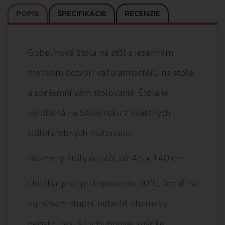
POPIS
ŠPECIFIKÁCIE
RECENZIE
Gobelínová štóla na stôl s jesenným
motívom dotvorí vašu atmosféru na stole
a spríjemní vám stolovanie. Štóla je
vyrobená na Slovensku z kvalitných
stálofarebných materiálov.
Rozmery štóly na stôl sú: 45 x 140 cm
Údržba: prať pri teplote do 30°C, žehliť na
najnižšom stupni, nebieliť, chemicky
nečistiť, nesušiť v bubnovej sušičke.