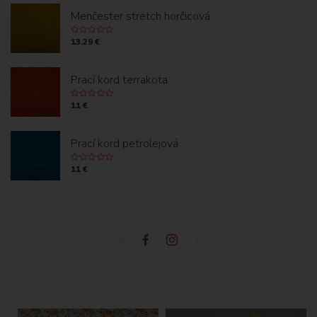
Menčester stretch horčicová
13.29 €
Prací kord terrakota
11 €
Prací kord petrolejová
11 €