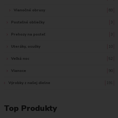
Vianočné obrusy
83
Posteľné obliečky
3
Prehozy na posteľ
3
Uteráky, osušky
10
Veľká noc
52
Vianoce
90
Výrobky z našej dielne
191
Top Produkty