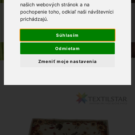
našich webových stránok a na
OBCHOD
BYTOVÝ TEXTIL A DEKORÁCIE
pochopenie toho, odkiaľ naši návštevníci
prichádzajú.
OBRUSY NA STOLY
GOBELÍNOVÝ BEHÚŇ NA STÔL 45X140
Súhlasím
CM JEŽKO
Odmietam
Zmeniť moje nastavenia