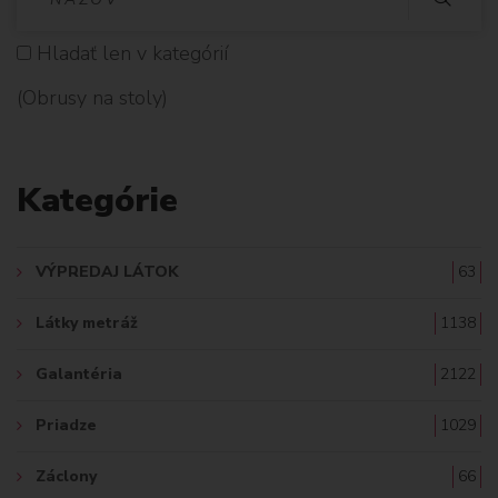
Y
Hladať len v kategórií
H
(Obrusy na stoly)
L
A
Kategórie
D
A
VÝPREDAJ LÁTOK
63
Ť
Látky metráž
1138
:
Galantéria
2122
Priadze
1029
Záclony
66