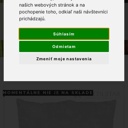
našich webových stránok a na
OBCHOD
VÝROBKY Z NAŠEJ DIELNE
pochopenie toho, odkiaľ naši návštevníci
prichádzajú.
VANKÚŠIKY
DEKORAČNÁ OBLIEČKA NA MALÝ
Súhlasím
VANKÚŠ 45X45 - ZAMATOVÝ MATERIÁL
Odmietam
Zmeniť moje nastavenia
MOMENTÁLNE NIE JE NA SKLADE