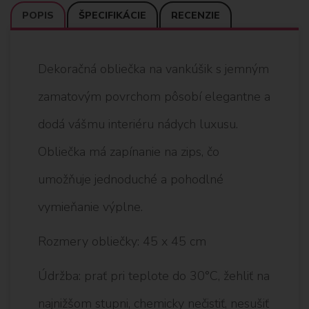
POPIS
ŠPECIFIKÁCIE
RECENZIE
Dekoračná obliečka na vankúšik s jemným
zamatovým povrchom pôsobí elegantne a
dodá vášmu interiéru nádych luxusu.
Obliečka má zapínanie na zips, čo
umožňuje jednoduché a pohodlné
vymieňanie výplne.
Rozmery obliečky: 45 x 45 cm
Údržba: prať pri teplote do 30°C, žehliť na
najnižšom stupni, chemicky nečistiť, nesušiť