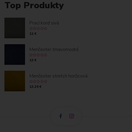
Top Produkty
Prací kord sivá
11 €
Menčester tmavomodrá
13 €
Menčester stretch horčicová
13.29 €