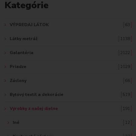
Kategórie
D
A
VÝPREDAJ LÁTOK
63
Ť
Látky metráž
1138
:
Galantéria
2122
Priadze
1029
Záclony
66
Bytový textil a dekorácie
519
Výrobky z našej dielne
191
Iné
12