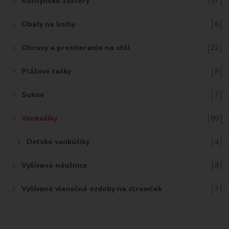
Kuchynské zástery
37
Obaly na knihy
6
Obrusy a prestierania na stôl
22
Plážové tašky
8
Sukne
7
Vankúšiky
89
Detské vankúšiky
4
Vyšívané náušnice
8
Vyšívané vianočné ozdoby na stromček
7