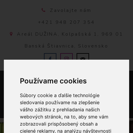
Zavolajte nám
+421 948 207 354
Areál DUŽINA, Kolpašská 1, 969 01
Banská Štiavnica, Slovensko
Používame cookies
Súbory cookie a ďalšie technológie
sledovania používame na zlepšenie
vášho zážitku z prehliadania našich
0
webových stránok, na to, aby sme vám
zobrazovali prispôsobený obsah a
cielené reklamy, na analýzu návštevnosti