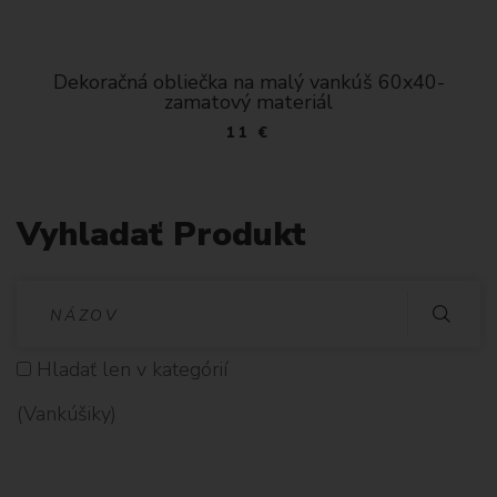
Dekoračná obliečka na malý vankúš 60x40-
zamatový materiál
11 €
Vyhladať Produkt
V
Y
Hladať len v kategórií
H
(Vankúšiky)
L
A