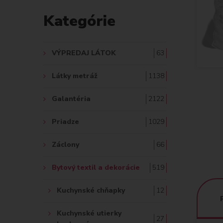
D
Kategórie
A
Ť
VÝPREDAJ LÁTOK
63
:
Látky metráž
1138
Galantéria
2122
Priadze
1029
Záclony
66
Bytový textil a dekorácie
519
Kuchynské chňapky
12
Kuchynské utierky
27