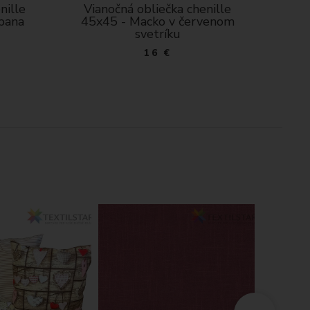
 obliečka chenille
Vianočná obliečka chenille
Macko v červenom
45x45 - Zasnežená krajina v
svetríku
modrom srdiečku
16 €
16 €