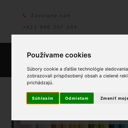
Zavolajte nám
+421 948 207 354
Používame cookies
DOMO
Súbory cookie a ďalšie technológie sledovani
zobrazovali prispôsobený obsah a cielené rek
prichádzajú.
Súhlasím
Odmietam
Zmeniť moj
OBCH
VIAN