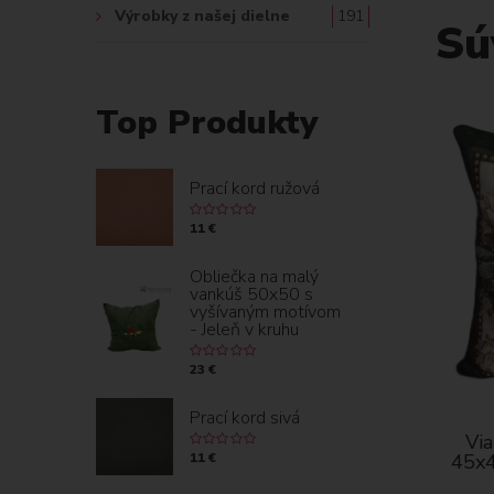
Výrobky z našej dielne
191
Sú
Top Produkty
Prací kord ružová
11 €
Obliečka na malý
vankúš 50x50 s
vyšívaným motívom
- Jeleň v kruhu
23 €
Prací kord sivá
Via
11 €
45x4