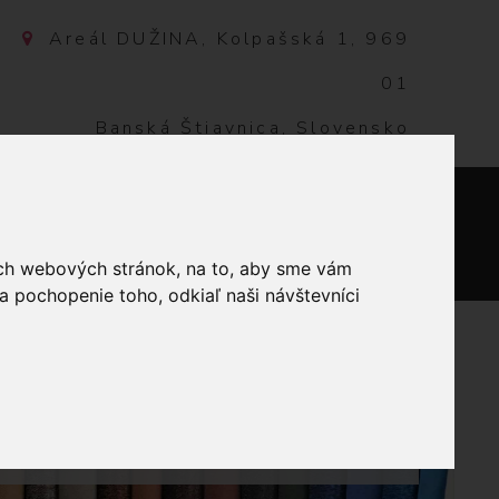
Areál DUŽINA, Kolpašská 1, 969
01
Banská Štiavnica, Slovensko
NTAKT
0
ich webových stránok, na to, aby sme vám
a pochopenie toho, odkiaľ naši návštevníci
ANOCE
NOČNÁ RUŽA