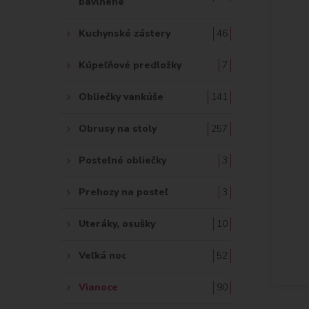
bavlnené
Kuchynské zástery
46
Kúpeľňové predložky
7
Obliečky vankúše
141
Obrusy na stoly
257
Posteľné obliečky
3
Prehozy na posteľ
3
Uteráky, osušky
10
Veľká noc
52
Vianoce
90