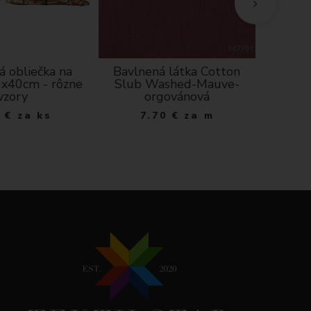
á obliečka na
Bavlnená látka Cotton
Kuch
x40cm - rôzne
Slub Washed-Mauve-
výši
vzory
orgovánová
najlep
0
€
za ks
7.70
€
za m