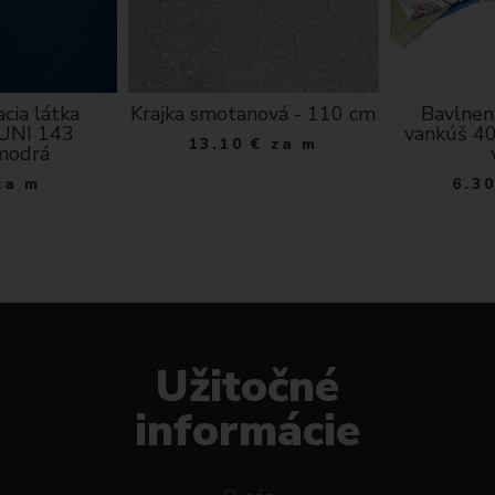
cia látka
Krajka smotanová - 110 cm
Bavlnen
 UNI 143
vankúš 40
13.10
€
za m
modrá
za m
6.3
Užitočné
informácie