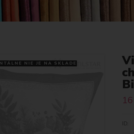
V
TÁLNE NIE JE NA SKLADE
ch
Bi
16
ID: