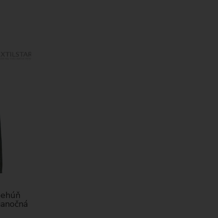
behúň
ianočná