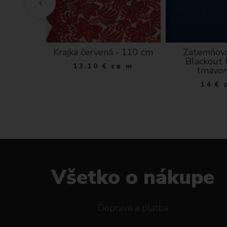
 látka
Krajka červená - 110 cm
Zatemňova
14 šedá
Blackout
13.10
€
za m
tmavo
 m
14
€
Všetko o nákupe
Doprava a platba