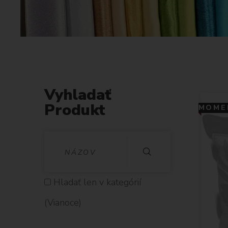
Vyhladať
Produkt
MOMEN
V
Y
H
Hladať len v kategórií
L
(Vianoce)
A