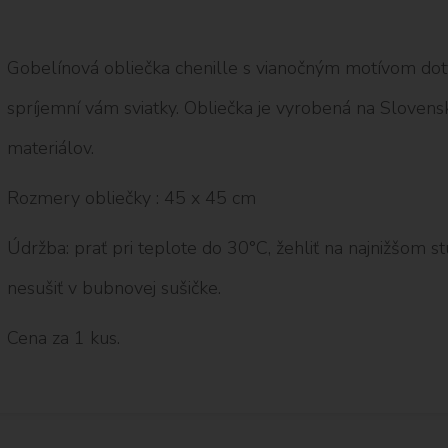
Gobelínová obliečka chenille s vianočným motívom dot
spríjemní vám sviatky. Obliečka je vyrobená na Slovens
materiálov.
Rozmery obliečky : 45 x 45 cm
Údržba: prať pri teplote do 30°C, žehliť na najnižšom stup
nesušiť v bubnovej sušičke.
Cena za 1 kus.