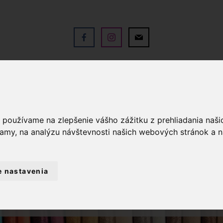
V
OBCHOD
SLUŽBY
KO
a používame na zlepšenie vášho zážitku z prehliadania naš
lamy, na analýzu návštevnosti našich webových stránok a n
e nastavenia
OD
BYTOVÝ TEXTIL A DEKORÁCIE
VI
OČNÁ OBLIEČKA CHENILLE 45X45 - BIELA VIA