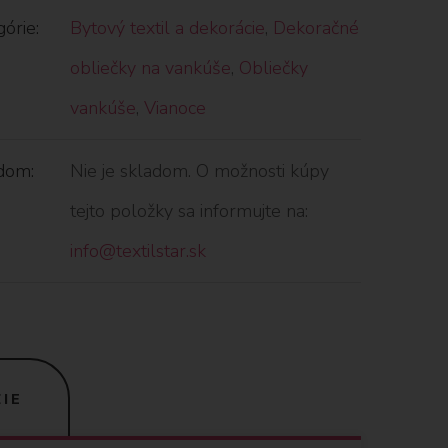
órie:
Bytový textil a dekorácie
,
Dekoračné
obliečky na vankúše
,
Obliečky
vankúše
,
Vianoce
dom:
Nie je skladom. O možnosti kúpy
tejto položky sa informujte na:
info@textilstar.sk
IE