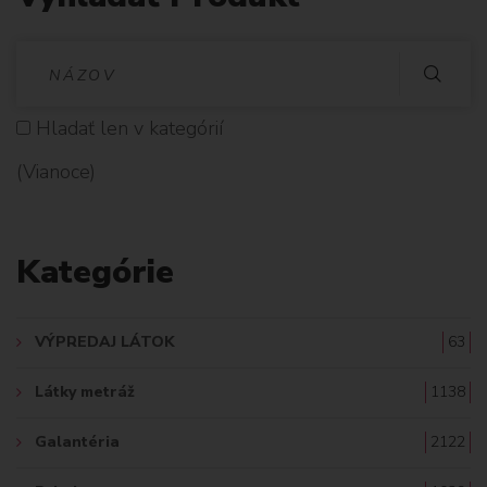
V
Y
Hladať len v kategórií
H
(Vianoce)
L
A
Kategórie
D
A
VÝPREDAJ LÁTOK
63
Ť
Látky metráž
1138
:
Galantéria
2122