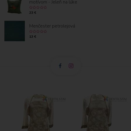
motívom - Jeleň na lúke
23 €
Menčester petrolejová
13 €