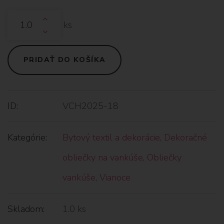
ks
PRIDAŤ DO KOŠÍKA
ID:
VCH2025-18
Kategórie:
Bytový textil a dekorácie
,
Dekoračné
obliečky na vankúše
,
Obliečky
vankúše
,
Vianoce
Skladom:
1.0 ks