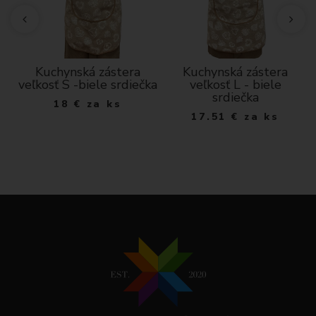
Kuchynská zástera
Kuchynská zástera
veľkosť S -biele srdiečka
veľkosť L - biele
á
srdiečka
18
€
za ks
17.51
€
za ks