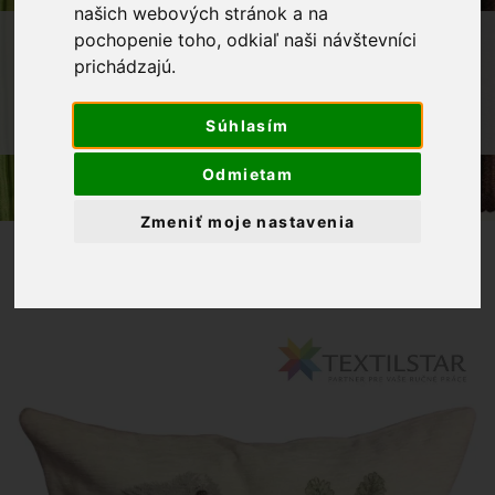
našich webových stránok a na
OBCHOD
BYTOVÝ TEXTIL A DEKORÁCIE
pochopenie toho, odkiaľ naši návštevníci
prichádzajú.
VIANOCE
VIANOČNÁ OBLIEČKA CHENILLE 45X45
Súhlasím
- MACKO V ČERVENOM SVETRÍKU
Odmietam
Zmeniť moje nastavenia