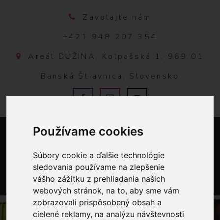
Zavolajte nám
+421 948 207 354
Areál DUŽINA, Kolpašská 1, 969 01
Banská Štiavnica, Slovensko
Používame cookies
Súbory cookie a ďalšie technológie
sledovania používame na zlepšenie
vášho zážitku z prehliadania našich
webových stránok, na to, aby sme vám
0
zobrazovali prispôsobený obsah a
cielené reklamy, na analýzu návštevnosti