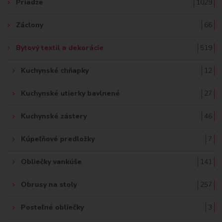
Priadze
1029
Záclony
66
Bytový textil a dekorácie
519
Kuchynské chňapky
12
Kuchynské utierky bavlnené
27
Kuchynské zástery
46
Kúpeľňové predložky
7
Obliečky vankúše
141
Obrusy na stoly
257
Posteľné obliečky
3