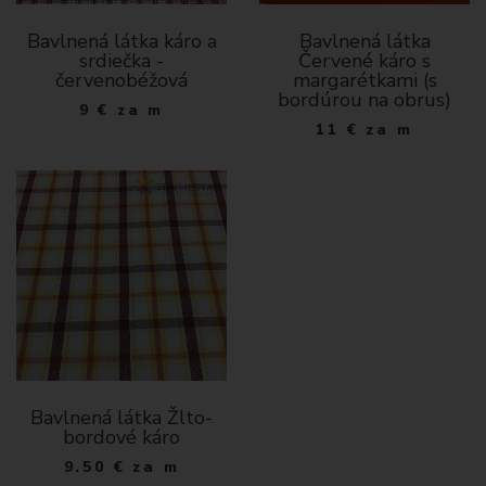
Bavlnená látka káro a
Bavlnená látka
srdiečka -
Červené káro s
červenobéžová
margarétkami (s
bordúrou na obrus)
9
€
za m
11
€
za m
Bavlnená látka Žlto-
bordové káro
9.50
€
za m