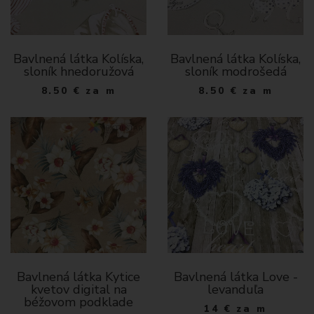
Bavlnená látka Kolíska,
Bavlnená látka Kolíska,
sloník hnedoružová
sloník modrošedá
8.50
€
za m
8.50
€
za m
Bavlnená látka Kytice
Bavlnená látka Love -
kvetov digital na
levanduľa
béžovom podklade
14
€
za m