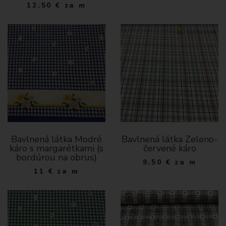
12.50
€
za m
Bavlnená látka Modré
Bavlnená látka Zeleno-
káro s margarétkami (s
červené káro
bordúrou na obrus)
9.50
€
za m
11
€
za m