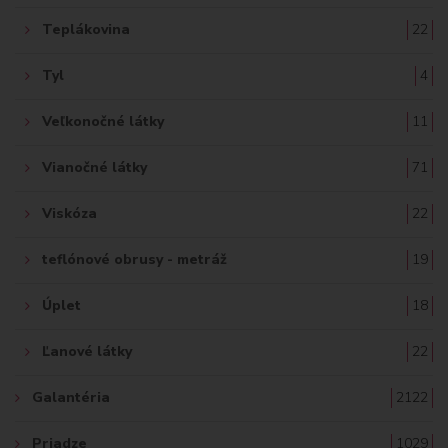
Teplákovina
22
Tyl
4
Veľkonočné látky
11
Vianočné látky
71
Viskóza
22
teflónové obrusy - metráž
19
Úplet
18
Ľanové látky
22
Galantéria
2122
Priadze
1029