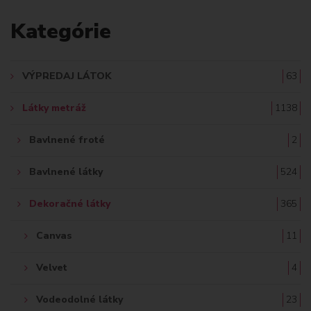
A
Kategórie
D
A
VÝPREDAJ LÁTOK
63
Ť
Látky metráž
1138
:
Bavlnené froté
2
Bavlnené látky
524
Dekoračné látky
365
Canvas
11
Velvet
4
Vodeodolné látky
23