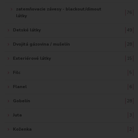
zatemňovacie závesy - blackout/dimout
76
látky
Detské látky
49
Dvojitá gázovina / mušelín
28
Exteriérové látky
15
Filc
5
Flanel
6
Gobelín
28
Juta
3
Koženka
2