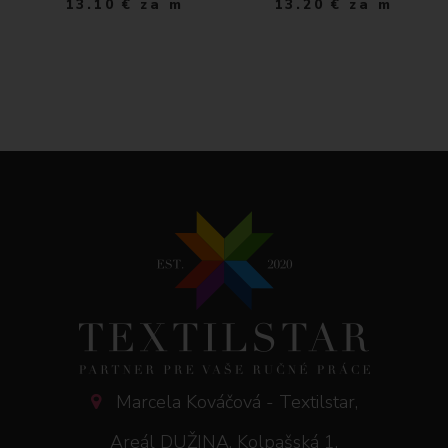
13.10
€
za m
13.20
€
za m
Marcela Kováčová - Textilstar,
Areál DUŽINA, Kolpašská 1,