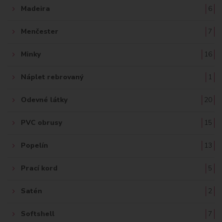
Madeira
6
Menčester
7
Minky
16
Náplet rebrovaný
1
Odevné látky
20
PVC obrusy
15
Popelín
13
Prací kord
5
Satén
2
Softshell
7