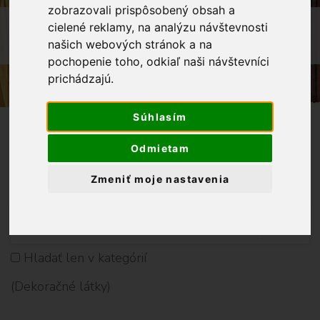
D
zobrazovali prispôsobený obsah a
e
OBCHOD
LÁTKY METRÁŽ
cielené reklamy, na analýzu návštevnosti
k
našich webových stránok a na
DEKORAČNÉ LÁTKY
o
pochopenie toho, odkiaľ naši návštevníci
r
prichádzajú.
a
č
n
Súhlasím
é
l
Odmietam
á
Vyhladať Produkt
t
Zmeniť moje nastavenia
k
y
V
Y
Hladať len v kategórií
H
(Dekoračné látky)
L