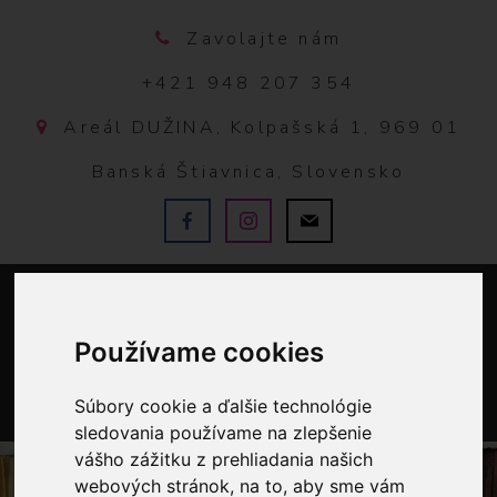
Zavolajte nám
+421 948 207 354
Areál DUŽINA, Kolpašská 1, 969 01
Banská Štiavnica, Slovensko
Používame cookies
Súbory cookie a ďalšie technológie
0
sledovania používame na zlepšenie
vášho zážitku z prehliadania našich
webových stránok, na to, aby sme vám