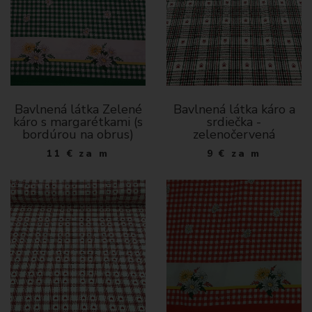
Bavlnená látka Zelené
Bavlnená látka káro a
káro s margarétkami (s
srdiečka -
bordúrou na obrus)
zelenočervená
11
€
za m
9
€
za m