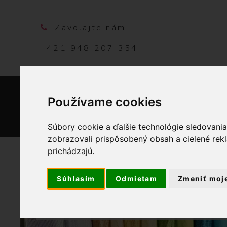
Zavolajte nám
+421 948 207 354
Používame cookies
DOMO
Súbory cookie a ďalšie technológie sledovani
zobrazovali prispôsobený obsah a cielené rek
prichádzajú.
Súhlasím
Odmietam
Zmeniť moj
OB
BAVLNEN