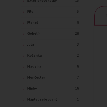
Exteriérové látky
15
Filc
5
Flanel
6
Gobelín
28
Juta
3
Koženka
2
Madeira
6
Menčester
7
Minky
16
Náplet rebrovaný
1