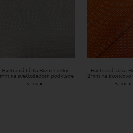
lnená látka Biele bodky
Bavlnená látka Biela 
a svetlošedom podklade
2mm na škoricovom po
5.36 €
5.50 €