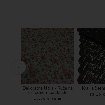
atomický
Dekoračná látka - Ruže na
Krajka čier
 - biele
prírodnom podklade
13.10
čky na
10.90
€
za m
klade