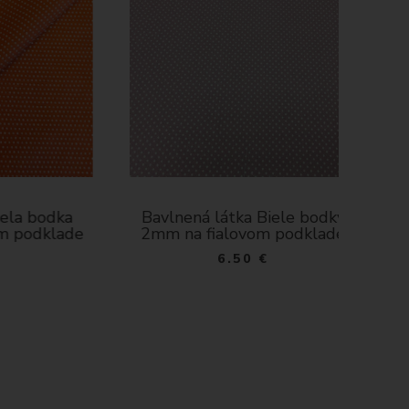
bodka
Bavlnená látka Biele bodky
Bav
dklade
2mm na fialovom podklade
2mm 
6.50 €