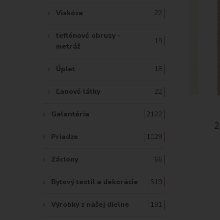
Viskóza
22
teflónové obrusy -
19
metráž
Úplet
18
Ľanové látky
22
Galantéria
2122
bodky 2
Bavlnená látka Biele bodky
Bav
lade
2mm na olivovozelenom
2mm n
podklade
Priadze
1029
6.90 €
Záclony
66
Bytový textil a dekorácie
519
Výrobky z našej dielne
191