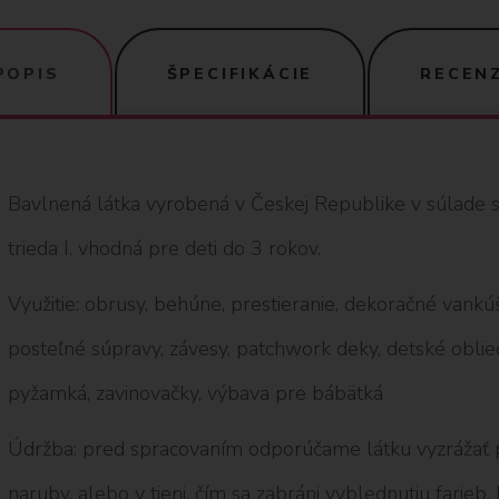
POPIS
ŠPECIFIKÁCIE
RECENZ
Bavlnená látka vyrobená v Českej Republike v súlade 
trieda I. vhodná pre deti do 3 rokov.
Využitie: obrusy, behúne, prestieranie, dekoračné vankú
posteľné súpravy, závesy, patchwork deky, detské oblieč
pyžamká, zavinovačky, výbava pre bábätká
Údržba: pred spracovaním odporúčame látku vyzrážať p
naruby, alebo v tieni, čím sa zabráni vyblednutiu farieb.