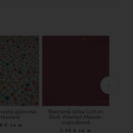
vojitá gázovina-
Bavlnená látka Cotton
Bavl
etkovaná
Slub Washed-Mauve-
exk
orgovánová
0
€
za m
6
7.70
€
za m