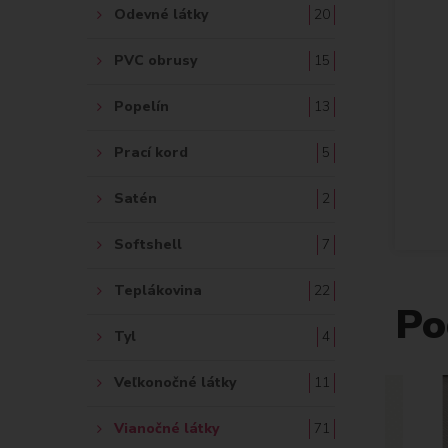
Odevné látky
20
PVC obrusy
15
Popelín
13
Prací kord
5
Satén
2
Softshell
7
Teplákovina
22
Po
Tyl
4
Veľkonočné látky
11
Vianočné látky
71