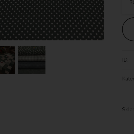
ID:
Kateg
Skla