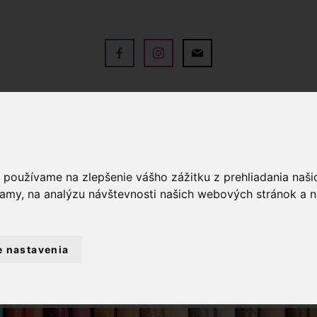
V
OBCHOD
SLUŽBY
KO
a používame na zlepšenie vášho zážitku z prehliadania naš
lamy, na analýzu návštevnosti našich webových stránok a n
e nastavenia
CHOD
LÁTKY METRÁŽ
VIANOČNÉ LÁ
Á LÁTKA BIELE BODKY 2MM NA PODKLADE VI