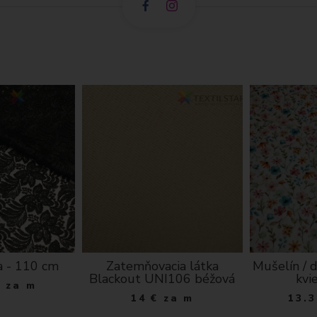
na - 110 cm
Zatemňovacia látka
Mušelín / d
Blackout UNI106 béžová
kvi
€
za m
14
€
za m
13.3