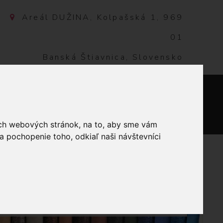
Areál DUŽINA, Kolpašská 1, 969
01
Banská Štiavnica, Slovensko
NTAKT
0
ich webových stránok, na to, aby sme vám
a pochopenie toho, odkiaľ naši návštevníci
TKY
ANOČNÁ ZELENÁ