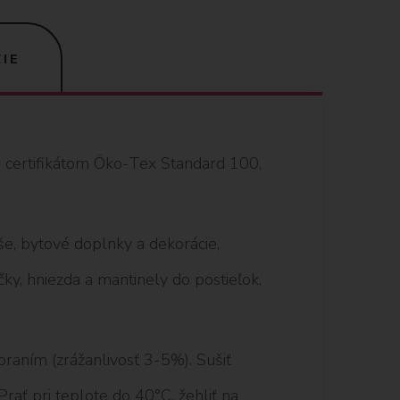
IE
s certifikátom Öko-Tex Standard 100,
še, bytové doplnky a dekorácie,
ky, hniezda a mantinely do postieľok,
raním (zrážanlivosť 3-5%). Sušiť
 Prať pri teplote do 40°C, žehliť na