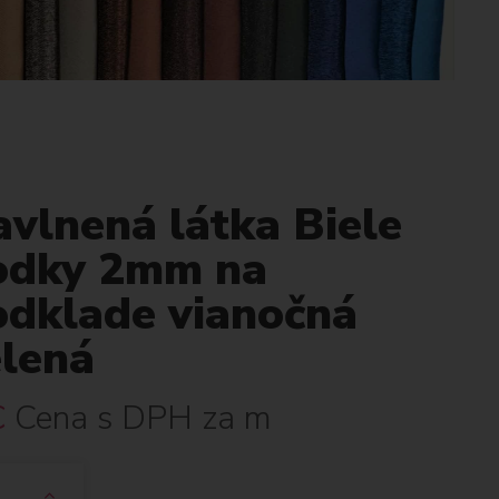
vlnená látka Biele
odky 2mm na
odklade vianočná
elená
€
Cena s DPH za m