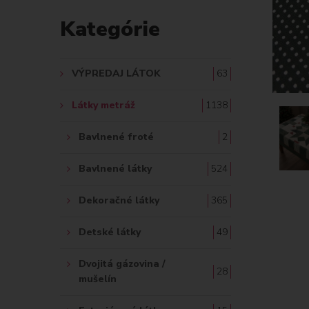
D
Kategórie
A
Ť
VÝPREDAJ LÁTOK
63
:
Látky metráž
1138
Bavlnené froté
2
Bavlnené látky
524
Dekoračné látky
365
Detské látky
49
Dvojitá gázovina /
28
mušelín