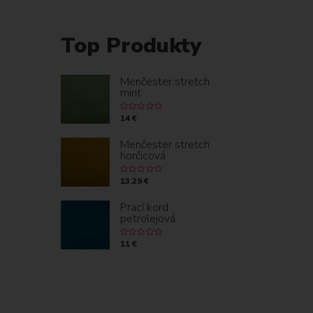
Top Produkty
Menčester stretch
mint
14 €
Menčester stretch
horčicová
13.29 €
Prací kord
petrolejová
11 €