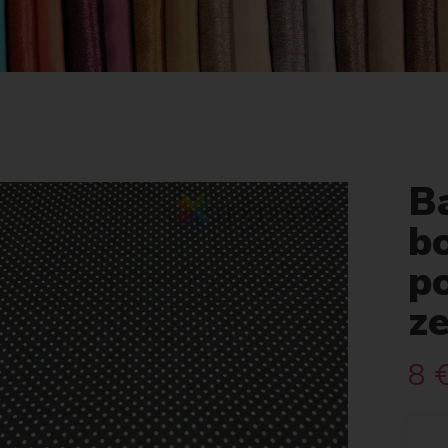
Ba
b
p
z
8