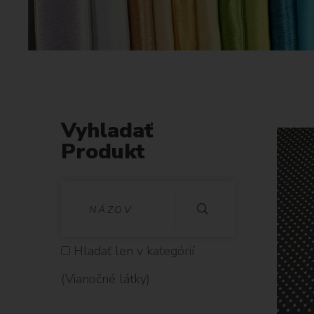
Vyhladať
Produkt
V
Y
H
Hladať len v kategórií
L
(Vianočné látky)
A