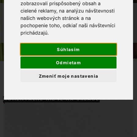
zobrazovali prispôsobený obsah a
OBCHOD
LÁTKY METRÁŽ
cielené reklamy, na analýzu návštevnosti
našich webových stránok a na
BAVLNENÉ LÁTKY
BAVLNENÉ PLÁTNO
pochopenie toho, odkiaľ naši návštevníci
BAVLNENÁ LÁTKA BIELE BODKY 2MM
prichádzajú.
NA SVETLOŠEDOM PODKLADE
Súhlasím
Odmietam
Zmeniť moje nastavenia
MOMENTÁLNE NIE JE NA SKLADE