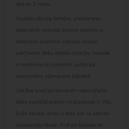
deti do 3 rokov.
Využitie: obrusy, behúne, prestieranie,
dekoračné vankúše, bytové doplnky a
dekorácie, posteľné súpravy, závesy,
patchwork deky, detské obliečky, hniezda
a mantinely do postieľok, pyžamká,
zavinovačky, výbava pre bábätká
Údržba: pred spracovaním odporúčame
látku vyzrážať praním (zrážanlivosť 3-5%).
Sušiť naruby, alebo v tieni, čím sa zabráni
vyblednutiu farieb. Prať pri teplote do