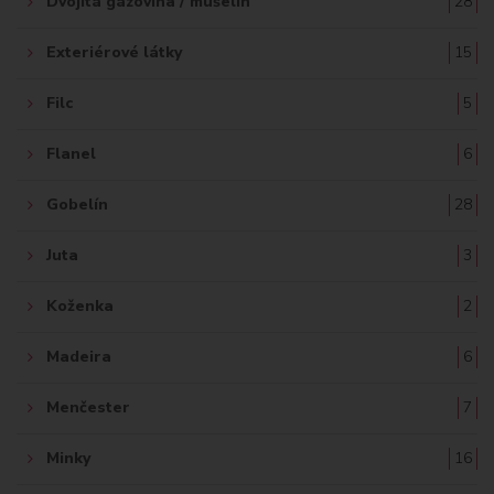
Dvojitá gázovina / mušelín
28
Exteriérové látky
15
Filc
5
Flanel
6
Gobelín
28
Juta
3
Koženka
2
Madeira
6
Menčester
7
Minky
16