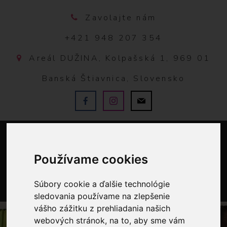
Zavolajte nám
+421 948 207 354
Areál DUŽINA, Kolpašská 1, 969 01
Banská Štiavnica, Slovensko
Používame cookies
Súbory cookie a ďalšie technológie
sledovania používame na zlepšenie
0
vášho zážitku z prehliadania našich
webových stránok, na to, aby sme vám