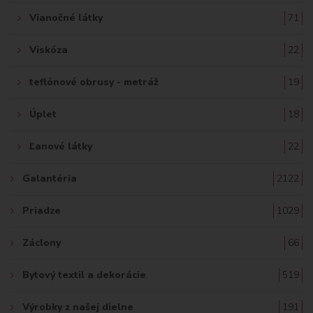
Vianočné látky
71
Viskóza
22
teflónové obrusy - metráž
19
Úplet
18
Ľanové látky
22
Galantéria
2122
Priadze
1029
Záclony
66
Bytový textil a dekorácie
519
Výrobky z našej dielne
191