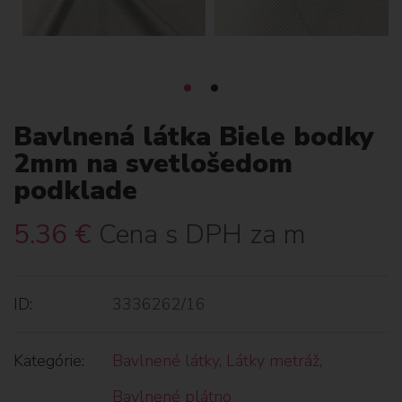
Bavlnená látka Biele bodky
2mm na svetlošedom
podklade
5.36
€
Cena s DPH za m
ID:
3336262/16
Kategórie:
Bavlnené látky
,
Látky metráž
,
Bavlnené plátno