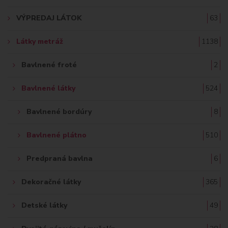
A
VÝPREDAJ LÁTOK
63
Ť
Látky metráž
1138
:
Bavlnené froté
2
Bavlnené látky
524
Bavlnené bordúry
8
Bavlnené plátno
510
Predpraná bavlna
6
Dekoračné látky
365
Detské látky
49