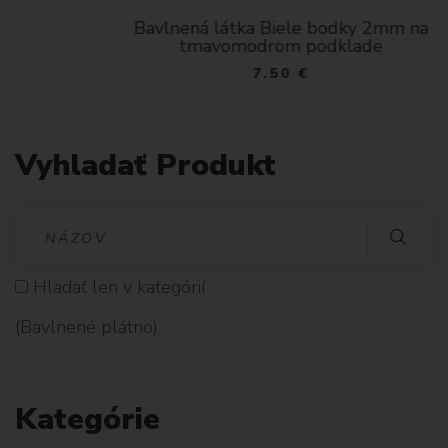
Bavlnená látka Biele bodky 2mm na
tmavomodrom podklade
7.50 €
Vyhladať Produkt
V
Y
Hladať len v kategórií
H
(Bavlnené plátno)
L
A
Kategórie
D