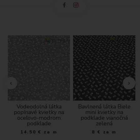
Vodeodolná látka
Bavlnená látka Biele
popínavé kvietky na
mini kvietky na
oceľovo-modrom
podklade vianočná
podklade
zelená
14.50
€
za m
8
€
za m