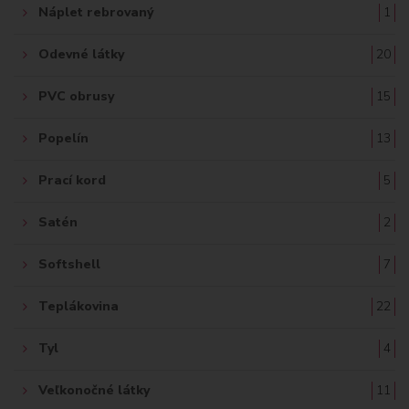
Náplet rebrovaný
1
Odevné látky
20
PVC obrusy
15
Popelín
13
Prací kord
5
Satén
2
Softshell
7
Teplákovina
22
Tyl
4
Veľkonočné látky
11