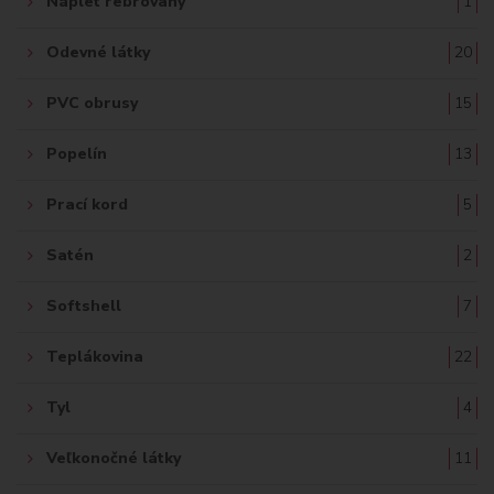
Náplet rebrovaný
1
Odevné látky
20
PVC obrusy
15
Popelín
13
Prací kord
5
Satén
2
Softshell
7
Teplákovina
22
Tyl
4
Veľkonočné látky
11