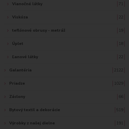
Vianočné látky
71
Viskóza
22
teflónové obrusy - metráž
19
Úplet
18
Ľanové látky
22
Galantéria
2122
Priadze
1029
Záclony
66
Bytový textil a dekorácie
519
Výrobky z našej dielne
191