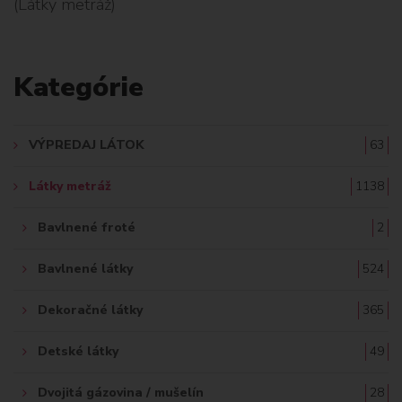
(Látky metráž)
L
A
Kategórie
D
A
VÝPREDAJ LÁTOK
63
Ť
Látky metráž
1138
:
Bavlnené froté
2
Bavlnené látky
524
Dekoračné látky
365
Detské látky
49
Dvojitá gázovina / mušelín
28