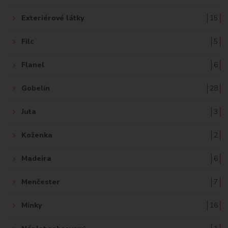
Exteriérové látky
15
Filc
5
Flanel
6
Gobelín
28
Juta
3
Koženka
2
Madeira
6
Menčester
7
Minky
16