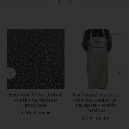
Bavlnená látka Drobné
Kuchynská zástera s
kvietky na modrom
výšivkou Dedko varí
podklade
najlepšie - svetlo
maslová
8.90
€
za m
25
€
za ks