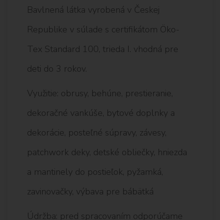
Bavlnená látka vyrobená v Českej
Republike v súlade s certifikátom Öko-
Tex Standard 100, trieda I. vhodná pre
deti do 3 rokov.
Využitie: obrusy, behúne, prestieranie,
dekoračné vankúše, bytové doplnky a
dekorácie, posteľné súpravy, závesy,
patchwork deky, detské obliečky, hniezda
a mantinely do postieľok, pyžamká,
zavinovačky, výbava pre bábätká
Údržba: pred spracovaním odporúčame