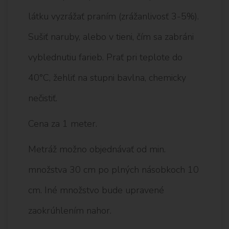
látku vyzrážať praním (zrážanlivosť 3-5%).
Sušiť naruby, alebo v tieni, čím sa zabráni
vyblednutiu farieb. Prať pri teplote do
40°C, žehliť na stupni bavlna, chemicky
nečistiť.
Cena za 1 meter.
Metráž možno objednávať od min.
množstva 30 cm po plných násobkoch 10
cm. Iné množstvo bude upravené
zaokrúhlením nahor.