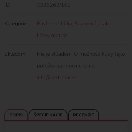
ID:
3336262/162
Kategórie:
Bavlnené látky
,
Bavlnené plátno
,
Látky metráž
Skladom:
Nie je skladom. O možnosti kúpy tejto
položky sa informujte na:
info@textilstar.sk
POPIS
ŠPECIFIKÁCIE
RECENZIE