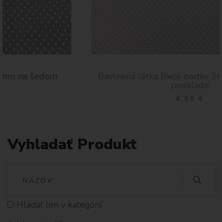
Bavlnená látka Biele bodky 2mm na fialovom
podklade
6.50 €
Vyhladať Produkt
V
Y
Hladať len v kategórií
H