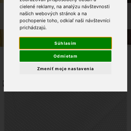
cielené reklamy, na analýzu návštevnosti
OBCHOD
LÁTKY METRÁŽ
našich webových stránok a na
BAVLNENÁ LÁTKA BIELA BODKA 2MM
pochopenie toho, odkiaľ naši návštevníci
NA ŠKORICOVOM PODKLADE
prichádzajú.
Súhlasím
Odmietam
Zmeniť moje nastavenia
MOMENTÁLNE NIE JE NA SKLADE