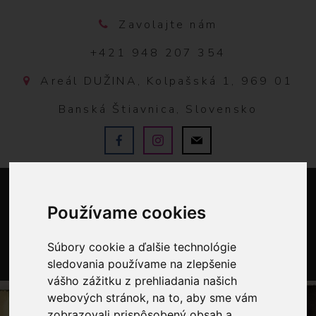
Zavolajte nám
+421 948 207 354
Areál DUŽINA, Kolpašská 1, 969 01
Banská Štiavnica, Slovensko
Používame cookies
Súbory cookie a ďalšie technológie
sledovania používame na zlepšenie
0
vášho zážitku z prehliadania našich
webových stránok, na to, aby sme vám
zobrazovali prispôsobený obsah a