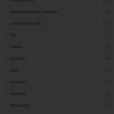
Detské látky
49
Dvojitá gázovina / mušelín
28
Exteriérové látky
15
Filc
5
Flanel
6
Gobelín
28
Juta
3
Koženka
2
Madeira
6
Menčester
7