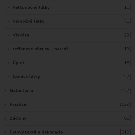
Veľkonočné látky
11
Vianočné látky
71
Viskóza
22
teflónové obrusy - metráž
19
Úplet
18
Ľanové látky
22
Galantéria
2122
Priadze
1029
Záclony
66
Bytový textil a dekorácie
519