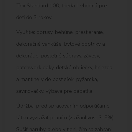
Tex Standard 100, trieda I. vhodná pre
deti do 3 rokov.
Využitie: obrusy, behúne, prestieranie,
dekoračné vankúše, bytové doplnky a
dekorácie, posteľné súpravy, závesy,
patchwork deky, detské obliečky, hniezda
a mantinely do postieľok, pyžamká,
zavinovačky, výbava pre bábätká
Údržba: pred spracovaním odporúčame
látku vyzrážať praním (zrážanlivosť 3-5%).
Sušiť naruby, alebo v tieni, čím sa zabráni