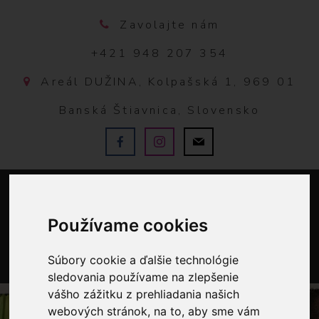
Zavolajte nám
+421 948 207 354
Areál DUŽINA, Kolpašská 1, 969 01
Banská Štiavnica, Slovensko
Používame cookies
Súbory cookie a ďalšie technológie
0
sledovania používame na zlepšenie
vášho zážitku z prehliadania našich
webových stránok, na to, aby sme vám