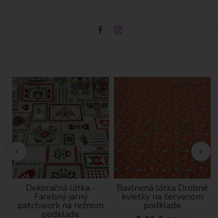
n
Dekoračná látka -
Bavlnená látka Drobné
-
Farebný jarný
kvietky na červenom
patchwork na režnom
podklade
podklade