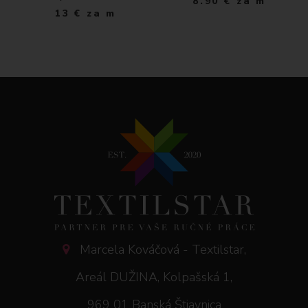
8.90
€
za m
13
€
za m
Marcela Kováčová - Textilstar,
Areál DUŽINA, Kolpašská 1,
969 01 Banská Štiavnica