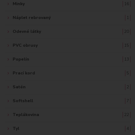
Minky
16
Náplet rebrovaný
1
Odevné látky
20
PVC obrusy
15
Popelín
13
Prací kord
5
Satén
2
Softshell
7
Teplákovina
22
Tyl
4