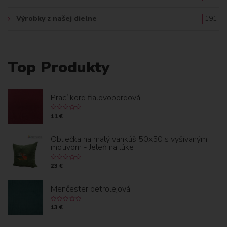
Výrobky z našej dielne
191
Top Produkty
Prací kord fialovobordová
11 €
Obliečka na malý vankúš 50x50 s vyšívaným
motívom - Jeleň na lúke
23 €
Menčester petrolejová
13 €