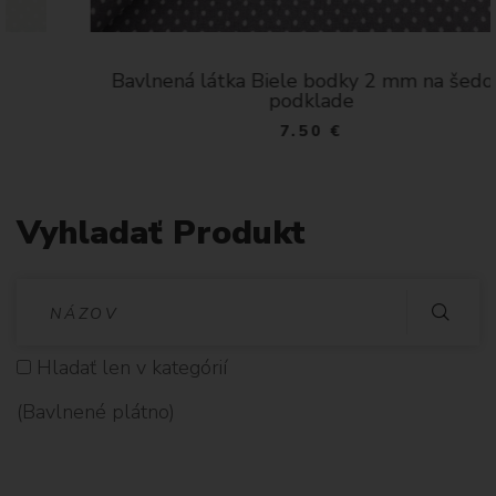
Bavlnená látka Biele bodky 2 mm na šedom
podklade
7.50 €
Vyhladať Produkt
V
Y
Hladať len v kategórií
H
(Bavlnené plátno)
L
A