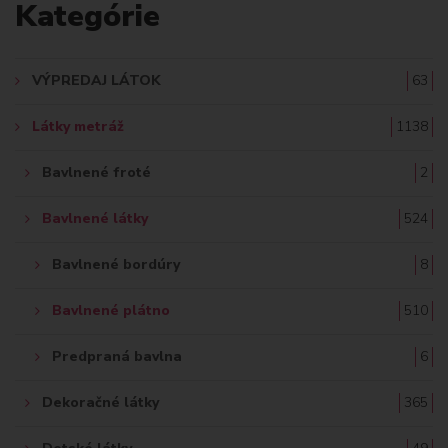
Kategórie
D
A
VÝPREDAJ LÁTOK
63
Ť
Látky metráž
1138
:
Bavlnené froté
2
Bavlnené látky
524
Bavlnené bordúry
8
Bavlnené plátno
510
Predpraná bavlna
6
Dekoračné látky
365