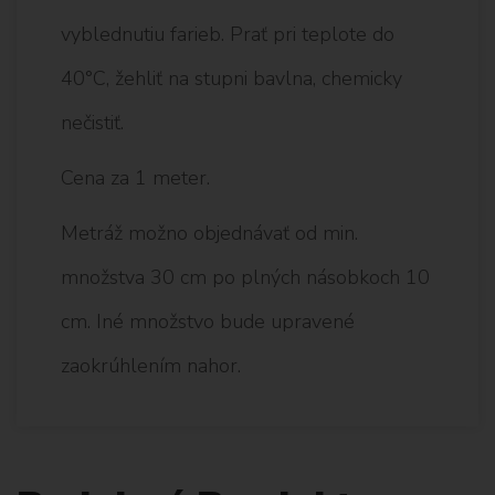
vyblednutiu farieb. Prať pri teplote do
40°C, žehliť na stupni bavlna, chemicky
nečistiť.
Cena za 1 meter.
Metráž možno objednávať od min.
množstva 30 cm po plných násobkoch 10
cm. Iné množstvo bude upravené
zaokrúhlením nahor.