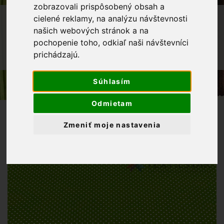
zobrazovali prispôsobený obsah a
OBCHOD
LÁTKY METRÁŽ
cielené reklamy, na analýzu návštevnosti
našich webových stránok a na
BAVLNENÉ LÁTKY
BAVLNENÉ PLÁTNO
pochopenie toho, odkiaľ naši návštevníci
BAVLNENÁ LÁTKA BIELE BODKY 2MM
prichádzajú.
NA ZELENOM PODKLADE
Súhlasím
Odmietam
Zmeniť moje nastavenia