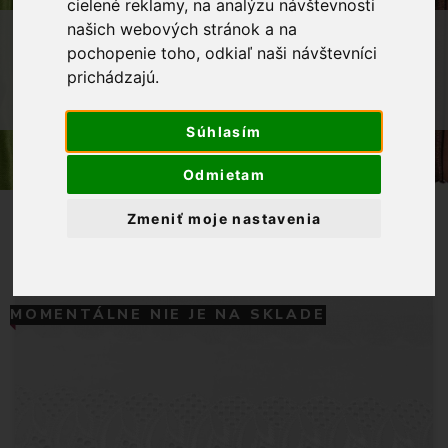
cielené reklamy, na analýzu návštevnosti
našich webových stránok a na
OBCHOD
GALANTÉRIA
KRAJKY
pochopenie toho, odkiaľ naši návštevníci
MADEIROVÉ KRAJKY
prichádzajú.
KRAJKA MADEIROVÁ 80 MM BIELA
Súhlasím
Odmietam
Zmeniť moje nastavenia
MOMENTÁLNE NIE JE NA SKLADE