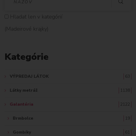
Y
Hladať len v kategórií
H
(Madeirové krajky)
L
A
Kategórie
D
A
VÝPREDAJ LÁTOK
63
Ť
Látky metráž
1138
:
Galantéria
2122
Brmbolce
19
Gombíky
61