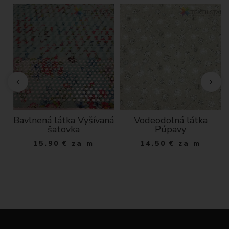
Bavlnená látka Vyšívaná
Vodeodolná látka
a
šatovka
Púpavy
15.90
€
za m
14.50
€
za m