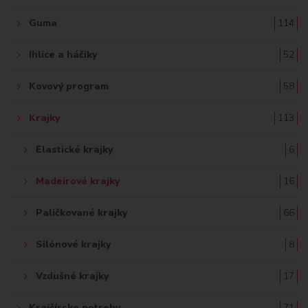
Guma
114
Ihlice a háčiky
52
Kovový program
58
Krajky
113
Elastické krajky
6
Madeirové krajky
16
Paličkované krajky
66
Silónové krajky
8
Vzdušné krajky
17
Krajčírske potreby
71