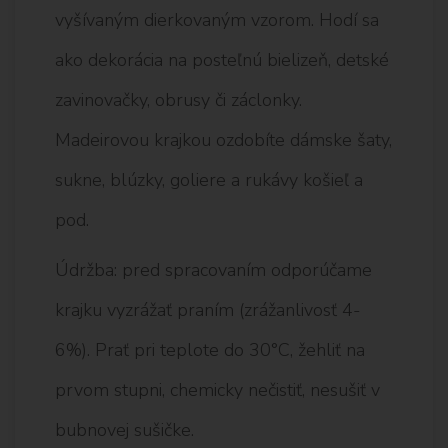
vyšívaným dierkovaným vzorom. Hodí sa
ako dekorácia na posteľnú bielizeň, detské
zavinovačky, obrusy či záclonky.
Madeirovou krajkou ozdobíte dámske šaty,
sukne, blúzky, goliere a rukávy košieľ a
pod.
Údržba: pred spracovaním odporúčame
krajku vyzrážať praním (zrážanlivosť 4-
6%). Prať pri teplote do 30°C, žehliť na
prvom stupni, chemicky nečistiť, nesušiť v
bubnovej sušičke.