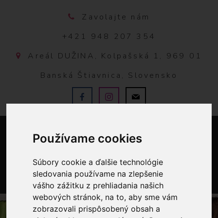
Zavolajte nám
+421 948 207 354
Areál DUŽINA, Kolpašská 1, 969 01
Banská Štiavnica, Slovensko
Používame cookies
Súbory cookie a ďalšie technológie
sledovania používame na zlepšenie
vášho zážitku z prehliadania našich
0
webových stránok, na to, aby sme vám
zobrazovali prispôsobený obsah a