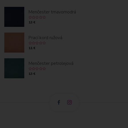
Menčester tmavomodrá
13 €
Prací kord ružová
11 €
Menčester petrolejová
13 €