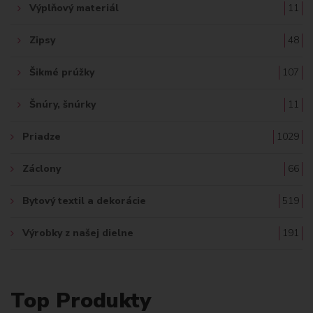
Výplňový materiál
11
Zipsy
48
Šikmé prúžky
107
Šnúry, šnúrky
11
Priadze
1029
Záclony
66
Bytový textil a dekorácie
519
Výrobky z našej dielne
191
Top Produkty