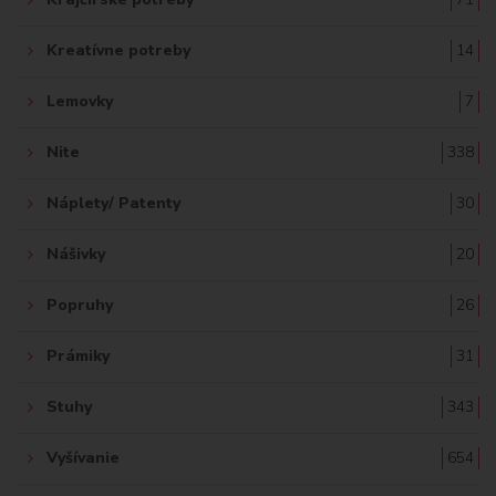
Kreatívne potreby
14
Lemovky
7
Nite
338
Náplety/ Patenty
30
Nášivky
20
Popruhy
26
Prámiky
31
Stuhy
343
Vyšívanie
654