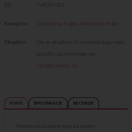
ID:
74520-001
Kategórie:
Galantéria
,
Krajky
,
Madeirové krajky
Skladom:
Nie je skladom. O možnosti kúpy tejto
položky sa informujte na:
info@textilstar.sk
POPIS
ŠPECIFIKÁCIE
RECENZIE
Madeirová krajka je typická svojím