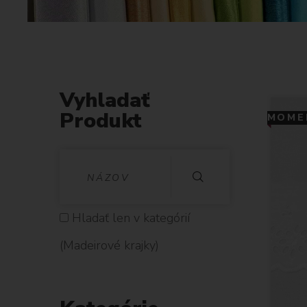
Vyhladať
Produkt
MOMEN
V
Y
H
Hladať len v kategórií
L
(Madeirové krajky)
A
D