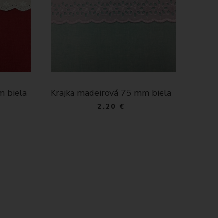
m biela
Krajka madeirová 80 mm biela
Kraj
2.30 €