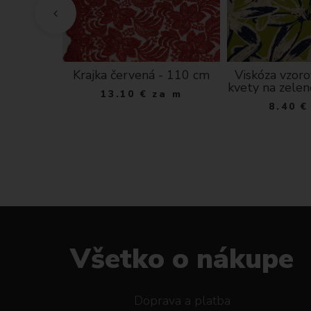
tera s
Krajka červená - 110 cm
Viskóza vzor
ý varí
kvety na zele
13.10
€
za m
tlo šedá
8.40
€
ks
Všetko o nákupe
Doprava a platba