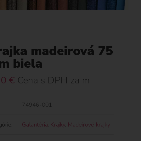
rajka madeirová 75
m biela
20
€
Cena s DPH za m
74946-001
órie:
Galantéria
,
Krajky
,
Madeirové krajky