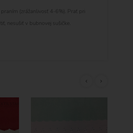
raním (zrážanlivosť 4-6%). Prať pri
iť, nesušiť v bubnovej sušičke.