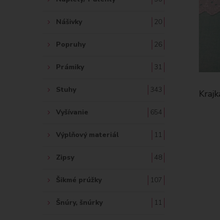
Nášivky
20
Popruhy
26
Prámiky
31
Stuhy
343
m biela
Krajka madeirová 50 mm biela
Kraj
1.57 €
Vyšívanie
654
Výplňový materiál
11
Zipsy
48
Šikmé prúžky
107
Šnúry, šnúrky
11