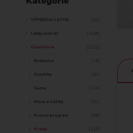
Kategórie
A
Ť
VÝPREDAJ LÁTOK
63
:
Látky metráž
1138
Galantéria
2122
Brmbolce
19
Gombíky
61
Guma
114
Ihlice a háčiky
52
Kovový program
58
Krajky
113