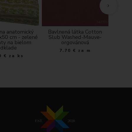
 na anatomický
Bavlnená látka Cotton
Mušelín 
x50 cm - zelené
Slub Washed-Mauve-
ty na bielom
orgovánová
1
dklade
7.70
€
za m
0
€
za ks