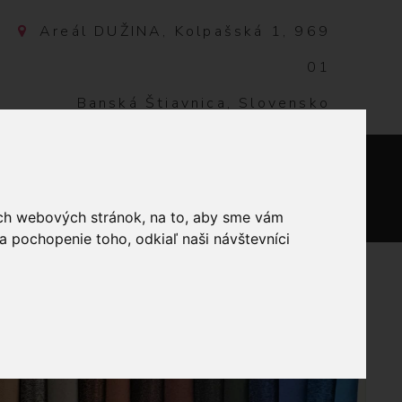
Areál DUŽINA, Kolpašská 1, 969
01
Banská Štiavnica, Slovensko
NTAKT
0
ich webových stránok, na to, aby sme vám
a pochopenie toho, odkiaľ naši návštevníci
JKA MADEIROVÁ 75 MM BIELA