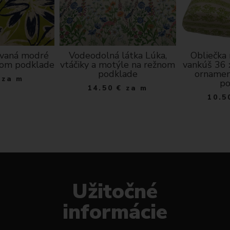
ovaná modré
Vodeodolná látka Lúka,
Obliečka
nom podklade
vtáčiky a motýle na režnom
vankúš 36 
podklade
ornamen
za m
po
14.50
€
za m
10.5
Užitočné
informácie