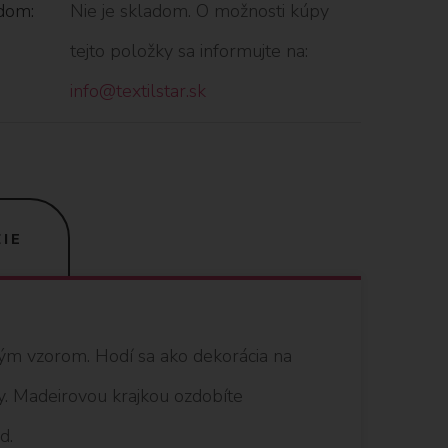
dom:
Nie je skladom. O možnosti kúpy
tejto položky sa informujte na:
info@textilstar.sk
IE
ným vzorom. Hodí sa ako dekorácia na
ky. Madeirovou krajkou ozdobíte
d.