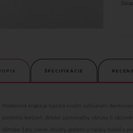
Skla
POPIS
ŠPECIFIKÁCIE
RECENZ
Madeirová krajka je typická svojím vyšívaným dierkova
posteľnú bielizeň, detské zavinovačky, obrusy či záclon
dámske šaty, sukne, blúzky, goliere a rukávy košieľ a po