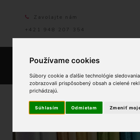
Zavolajte nám
+421 948 207 354
Používame cookies
DOMO
Súbory cookie a ďalšie technológie sledovani
zobrazovali prispôsobený obsah a cielené rek
prichádzajú.
Súhlasím
Odmietam
Zmeniť moj
OBCHOD
GALANTÉRIA