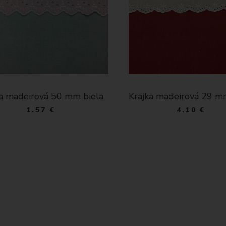
ka madeirová 29 mm biela
Krajka madeirová 75 m
4.10 €
2.20 €