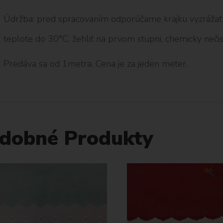
Údržba: pred spracovaním odporúčame krajku vyzrážať p
teplote do 30°C, žehliť na prvom stupni, chemicky nečist
Predáva sa od 1metra. Cena je za jeden meter.
dobné Produkty