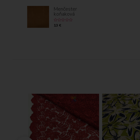
Menčester
koňaková
13 €