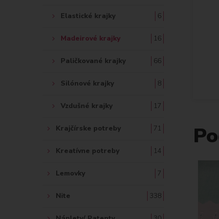
Elastické krajky
6
Madeirové krajky
16
Paličkované krajky
66
Silónové krajky
8
Vzdušné krajky
17
Po
Krajčírske potreby
71
Kreatívne potreby
14
Lemovky
7
Nite
338
Náplety/ Patenty
30