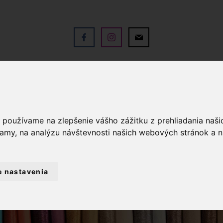
V
OBCHOD
SLUŽBY
KO
a používame na zlepšenie vášho zážitku z prehliadania naš
lamy, na analýzu návštevnosti našich webových stránok a n
e nastavenia
KRAJKY
MADEIROVÉ KRAJKY
KRA