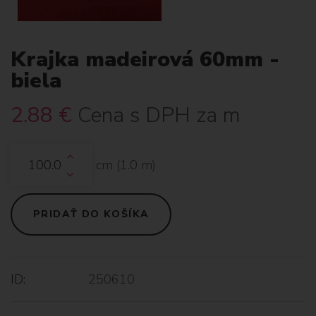
Krajka madeirová 60mm -
biela
2.88
€
Cena s DPH za m
cm (
1.0
m)
PRIDAŤ DO KOŠÍKA
ID:
250610