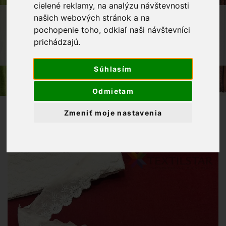
cielené reklamy, na analýzu návštevnosti
OBCHOD
GALANTÉRIA
KRAJKY
našich webových stránok a na
pochopenie toho, odkiaľ naši návštevníci
MADEIROVÉ KRAJKY
prichádzajú.
KRAJKA MADEIROVÁ 60MM - BIELA
Súhlasím
Odmietam
Zmeniť moje nastavenia