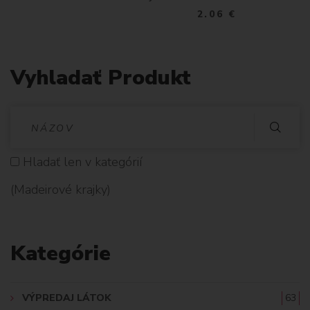
2.06 €
Vyhladať Produkt
V
Y
Hladať len v kategórií
H
(Madeirové krajky)
L
A
Kategórie
D
A
VÝPREDAJ LÁTOK
63