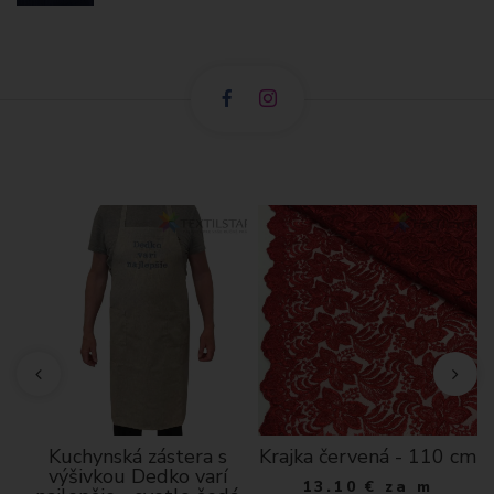
Kuchynská zástera s
Krajka červená - 110 cm
výšivkou Dedko varí
13.10
€
za m