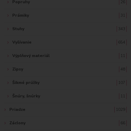
Popruhy
26
Prámiky
31
Stuhy
343
Vyšívanie
654
Výplňový materiál
11
Zipsy
48
Šikmé prúžky
107
Šnúry, šnúrky
11
Priadze
1029
Záclony
66