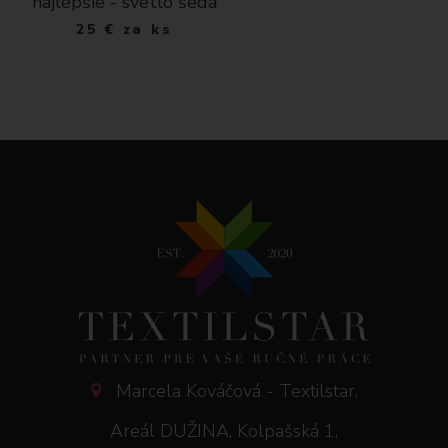
najlepšie - svetlo šedá
25
€
za ks
Marcela Kováčová - Textilstar,
Areál DUŽINA, Kolpašská 1,