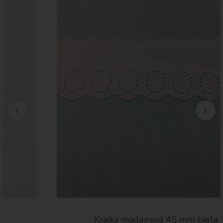
Krajka madeirová 45 mm biela