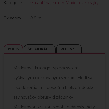
Kategórie:
Galantéria
,
Krajky
,
Madeirové krajky
Skladom:
8.8 m
POPIS
ŠPECIFIKÁCIE
RECENZIE
Madeirová krajka je typická svojím
vyšívaným dierkovaným vzorom. Hodí sa
ako dekorácia na posteľnú bielizeň, detské
zavinovačky, obrusy či záclonky.
Madeirovou krajkou ozdobíte dámske šaty,