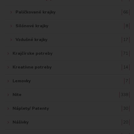
Paličkované krajky
66
Silónové krajky
8
Vzdušné krajky
17
Krajčírske potreby
71
Kreatívne potreby
14
Lemovky
7
Nite
338
Náplety/ Patenty
30
Nášivky
20