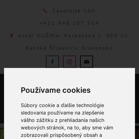
Zavolajte nám
+421 948 207 354
Areál DUŽINA, Kolpašská 1, 969 01
Banská Štiavnica, Slovensko
Používame cookies
Súbory cookie a ďalšie technológie
sledovania používame na zlepšenie
vášho zážitku z prehliadania našich
0
webových stránok, na to, aby sme vám
zobrazovali prispôsobený obsah a