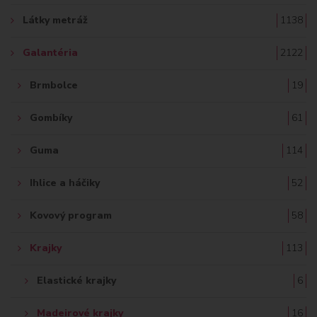
Ť
Látky metráž
1138
:
Galantéria
2122
Brmbolce
19
Gombíky
61
Guma
114
Ihlice a háčiky
52
Kovový program
58
Krajky
113
Elastické krajky
6
Madeirové krajky
16