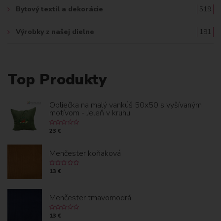
Bytový textil a dekorácie
519
Výrobky z našej dielne
191
Top Produkty
Obliečka na malý vankúš 50x50 s vyšívaným
motívom - Jeleň v kruhu
23 €
Menčester koňaková
13 €
Menčester tmavomodrá
13 €