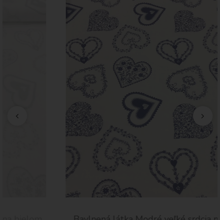
Bavlnená látka Modré veľké srdcia na bielom