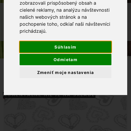
zobrazovali prispôsobený obsah a
OBCHOD
LÁTKY METRÁŽ
cielené reklamy, na analýzu návštevnosti
našich webových stránok a na
BAVLNENÉ LÁTKY
BAVLNENÉ PLÁTNO
pochopenie toho, odkiaľ naši návštevníci
BAVLNENÁ LÁTKA MODRÉ VEĽKÉ
prichádzajú.
SRDCIA NA BIELOM PODKLADE
Súhlasím
Odmietam
Zmeniť moje nastavenia
MOMENTÁLNE NIE JE NA SKLADE