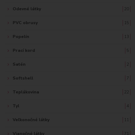
Odevné látky
20
PVC obrusy
15
Popelín
13
Prací kord
5
Satén
2
Softshell
7
Teplákovina
22
Tyl
4
Veľkonočné látky
11
Vianočné látky
71