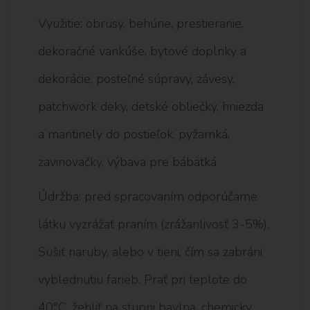
Využitie: obrusy, behúne, prestieranie,
dekoračné vankúše, bytové doplnky a
dekorácie, posteľné súpravy, závesy,
patchwork deky, detské obliečky, hniezda
a mantinely do postieľok, pyžamká,
zavinovačky, výbava pre bábätká
Údržba: pred spracovaním odporúčame
látku vyzrážať praním (zrážanlivosť 3-5%).
Sušiť naruby, alebo v tieni, čím sa zabráni
vyblednutiu farieb. Prať pri teplote do
40°C, žehliť na stupni bavlna, chemicky