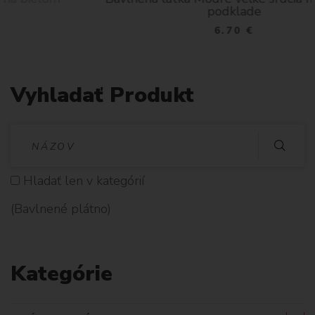
podklade
6.70 €
Vyhladať Produkt
V
Y
Hladať len v kategórií
H
(Bavlnené plátno)
L
A
Kategórie
D
A