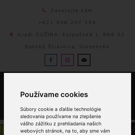
Zavolajte nám
+421 948 207 354
Areál DUŽINA, Kolpašská 1, 969 01
Banská Štiavnica, Slovensko
Používame cookies
Súbory cookie a ďalšie technológie
sledovania používame na zlepšenie
0
vášho zážitku z prehliadania našich
webových stránok, na to, aby sme vám