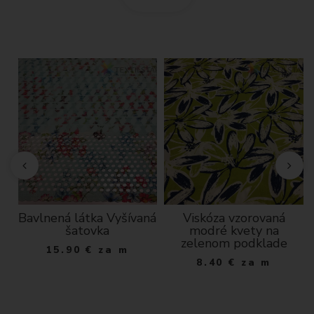
D
Bavlnená látka Vyšívaná
Viskóza vzorovaná
šatovka
modré kvety na
zelenom podklade
15.90
€
za m
8.40
€
za m