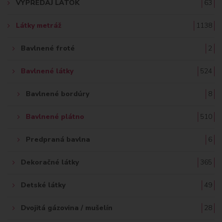
VÝPREDAJ LÁTOK
63
Ť
Látky metráž
1138
:
Bavlnené froté
2
Bavlnené látky
524
Bavlnené bordúry
8
Bavlnené plátno
510
Predpraná bavlna
6
Dekoračné látky
365
Detské látky
49
Dvojitá gázovina / mušelín
28