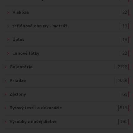
Viskóza
22
teflónové obrusy - metráž
19
Úplet
18
Ľanové látky
22
Galantéria
2122
Priadze
1029
Záclony
66
Bytový textil a dekorácie
519
Výrobky z našej dielne
191