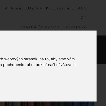
Areál DUŽINA, Kolpašská 1, 969
01
Banská Štiavnica, Slovensko
NTAKT
0
ich webových stránok, na to, aby sme vám
a pochopenie toho, odkiaľ naši návštevníci
VINA - KRÉMOVÁ