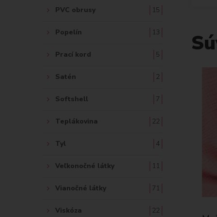
PVC obrusy
15
Popelín
13
Sú
Prací kord
5
Satén
2
Softshell
7
Teplákovina
22
Tyl
4
Veľkonočné látky
11
Vianočné látky
71
Viskóza
22