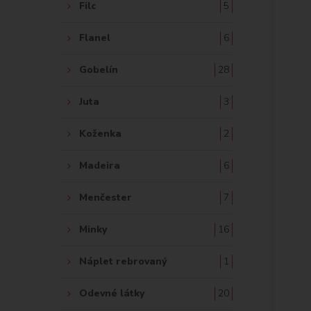
Filc
5
Flanel
6
Gobelín
28
Juta
3
Koženka
2
Madeira
6
Menčester
7
Minky
16
Náplet rebrovaný
1
Odevné látky
20