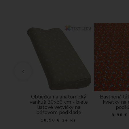
 veľkosť L
Obliečka na anatomický
Bavlnená lá
ečka
vankúš 30x50 cm - biele
kvietky na
listové vetvičky na
podk
 ks
béžovom podklade
8.90
€
10.50
€
za ks