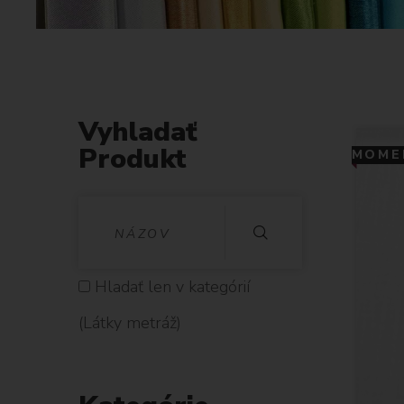
Vyhladať
Produkt
MOMEN
V
Y
H
Hladať len v kategórií
L
(Látky metráž)
A
D