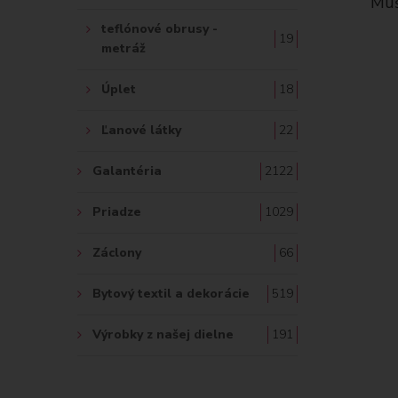
vina -
Mušelín / dvojitá gázovina -
Mušelí
tmavoružová
teflónové obrusy -
19
10.30 €
metráž
Úplet
18
Ľanové látky
22
Galantéria
2122
Priadze
1029
Záclony
66
Bytový textil a dekorácie
519
Výrobky z našej dielne
191