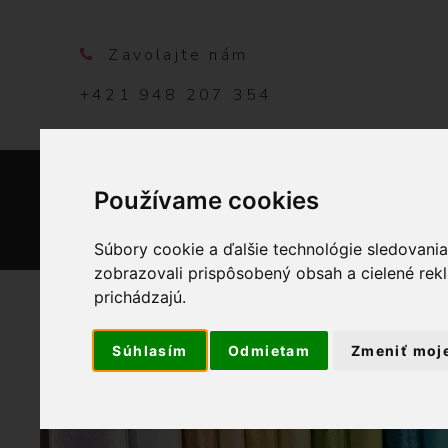
Zavolajte nám
+421 948 207 354
Používame cookies
DOMO
Súbory cookie a ďalšie technológie sledovani
zobrazovali prispôsobený obsah a cielené rek
prichádzajú.
Súhlasím
Odmietam
Zmeniť moj
OBCHOD