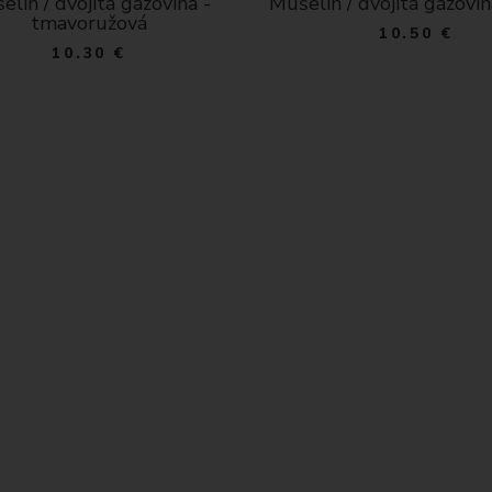
n / dvojitá gázovina - šedá
Mušelín / dvojitá gáz
horčicová
10.50 €
10.30 €