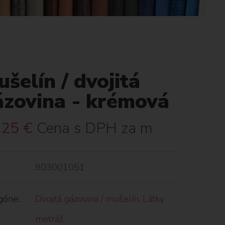
šelín / dvojitá
ázovina - krémová
.25
€
Cena s DPH za m
903001051
órie:
Dvojitá gázovina / mušelín
,
Látky
metráž