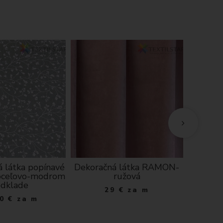
 látka popínavé
Dekoračná látka RAMON-
Krajk
 oceľovo-modrom
ružová
1
dklade
29
€
za m
0
€
za m