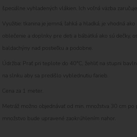
špeciálne vyhladených vlákien. Ich voľná väzba zaručuje
Využitie: tkanina je jemná, ľahká a hladká, je vhodná ako
oblečenie a doplnky pre deti a bábätká ako sú dečky, os
baldachýny nad postieľku a podobne.
Údržba: Prať pri teplote do 40°C, žehliť na stupni bavlna
na slnku aby sa predišlo vyblednutiu farieb.
Cena za 1 meter.
Metráž možno objednávať od min. množstva 30 cm po 
množstvo bude upravené zaokrúhlením nahor.