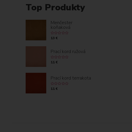
Top Produkty
Menčester
koňaková
13 €
Prací kord ružová
11 €
Prací kord terrakota
11 €