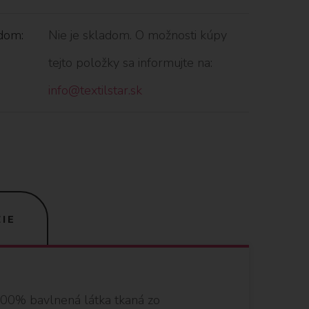
dom:
Nie je skladom. O možnosti kúpy
tejto položky sa informujte na:
info@textilstar.sk
IE
 100% bavlnená látka tkaná zo