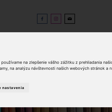
V
OBCHOD
SLUŽBY
KO
a používame na zlepšenie vášho zážitku z prehliadania naš
lamy, na analýzu návštevnosti našich webových stránok a n
e nastavenia
LÁTKY METRÁŽ
MUŠELÍN / DVOJITÁ GÁZO