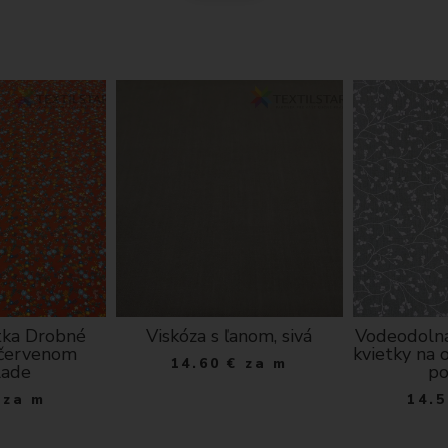
tka Drobné
Viskóza s ľanom, sivá
Vodeodolná
 červenom
kvietky na
14.60
€
za m
lade
po
za m
14.5