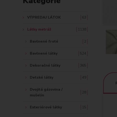
Kategórie
A
Ť
VÝPREDAJ LÁTOK
63
:
Látky metráž
1138
Bavlnené froté
2
Bavlnené látky
524
Dekoračné látky
365
Detské látky
49
Dvojitá gázovina /
28
mušelín
Exteriérové látky
15