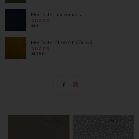
Menčester tmavomodrá
13 €
Menčester stretch horčicová
13.29 €