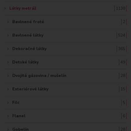
Ť
Látky metráž
1138
:
Bavlnené froté
2
Bavlnené látky
524
Dekoračné látky
365
Detské látky
49
Dvojitá gázovina / mušelín
28
Exteriérové látky
15
Filc
5
Flanel
6
Gobelín
28