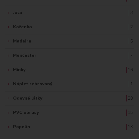
Juta
3
Koženka
2
Madeira
6
Menčester
7
Minky
16
Náplet rebrovaný
1
Odevné látky
20
PVC obrusy
15
Popelín
13