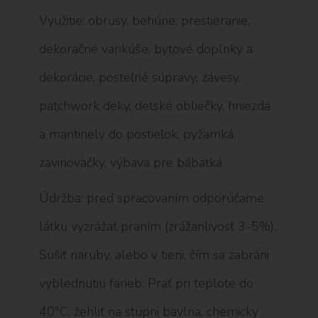
Využitie: obrusy, behúne, prestieranie,
dekoračné vankúše, bytové doplnky a
dekorácie, posteľné súpravy, závesy,
patchwork deky, detské obliečky, hniezda
a mantinely do postieľok, pyžamká,
zavinovačky, výbava pre bábätká
Údržba: pred spracovaním odporúčame
látku vyzrážať praním (zrážanlivosť 3-5%).
Sušiť naruby, alebo v tieni, čím sa zabráni
vyblednutiu farieb. Prať pri teplote do
40°C, žehliť na stupni bavlna, chemicky