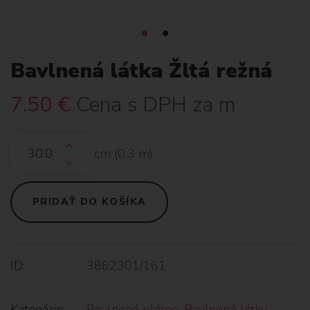
Bavlnená látka Žltá režná
7.50
€
Cena s DPH za m
cm (
0.3
m)
PRIDAŤ DO KOŠÍKA
ID:
3862301/161
Kategórie:
Bavlnené plátno
,
Bavlnené látky
,