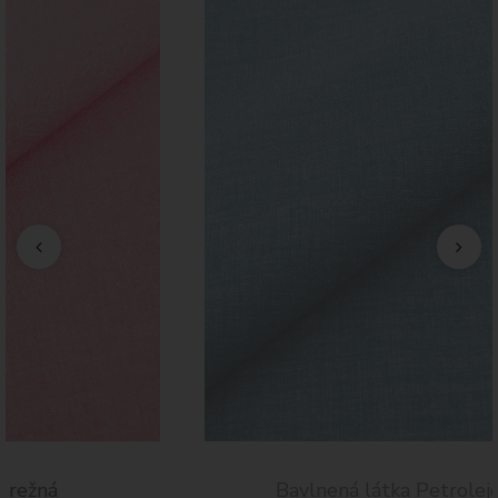
Bavlnená látka Petrolejová režná