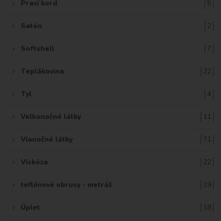
Prací kord
5
Satén
2
Softshell
7
Teplákovina
22
Tyl
4
Veľkonočné látky
11
Vianočné látky
71
Viskóza
22
teflónové obrusy - metráž
19
Úplet
18