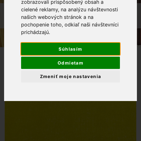
zobrazovali prispôsobený obsah a
cielené reklamy, na analýzu návštevnosti
OBCHOD
LÁTKY METRÁŽ
našich webových stránok a na
BAVLNENÁ LÁTKA ŽLTÁ REŽNÁ
pochopenie toho, odkiaľ naši návštevníci
prichádzajú.
Súhlasím
Odmietam
Zmeniť moje nastavenia