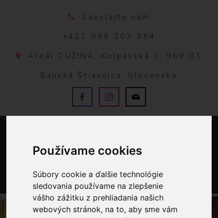
Zavolajte nám
+421 948 207 354
Areál DUŽINA, Kolpašská 1, 969 01
Banská Štiavnica, Slovensko
Používame cookies
Súbory cookie a ďalšie technológie
sledovania používame na zlepšenie
0
vášho zážitku z prehliadania našich
webových stránok, na to, aby sme vám