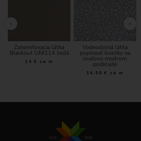
Zatemňovacia látka
Vodeodolná látka
Blackout UNI114 šedá
popínavé kvietky na
oceľovo-modrom
14
€
za m
podklade
14.50
€
za m