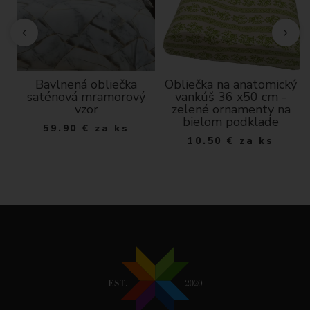
n
Bavlnená obliečka
Obliečka na anatomický
-
saténová mramorový
vankúš 36 x50 cm -
vzor
zelené ornamenty na
bielom podklade
59.90
€
za ks
10.50
€
za ks