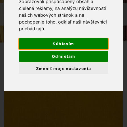
zobrazovali prispôsobený obsah a
cielené reklamy, na analýzu návštevnosti
OBCHOD
LÁTKY METRÁŽ
našich webových stránok a na
BAVLNENÁ LÁTKA ORANŽOVÁ REŽNÁ
pochopenie toho, odkiaľ naši návštevníci
prichádzajú.
Súhlasím
Odmietam
Zmeniť moje nastavenia