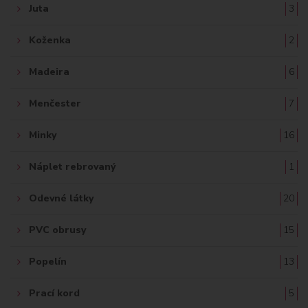
Juta
3
Koženka
2
Madeira
6
Menčester
7
Minky
16
Náplet rebrovaný
1
Odevné látky
20
PVC obrusy
15
Popelín
13
Prací kord
5