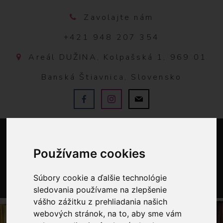
Zavolajte nám
+421 948 207 354
Areál DUŽINA, Kolpašská 1, 969 01
Banská Štiavnica, Slovensko
Používame cookies
Súbory cookie a ďalšie technológie
sledovania používame na zlepšenie
0
vášho zážitku z prehliadania našich
webových stránok, na to, aby sme vám