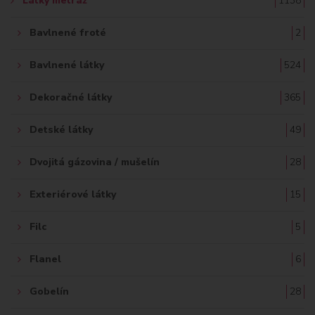
Látky metráž
1138
:
Bavlnené froté
2
Bavlnené látky
524
Dekoračné látky
365
Detské látky
49
Dvojitá gázovina / mušelín
28
Exteriérové látky
15
Filc
5
Flanel
6
Gobelín
28