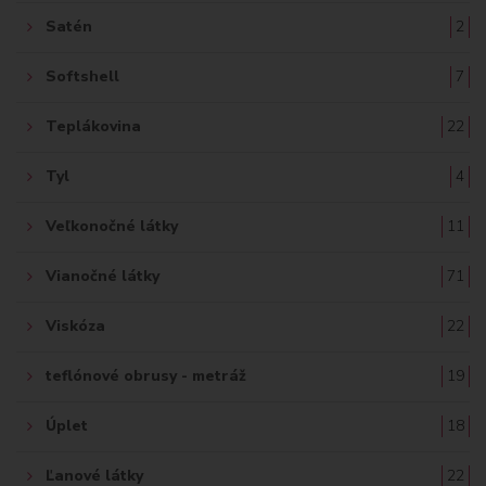
Satén
2
Softshell
7
Teplákovina
22
Tyl
4
Veľkonočné látky
11
Vianočné látky
71
Viskóza
22
teflónové obrusy - metráž
19
Úplet
18
Ľanové látky
22