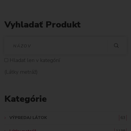
Vyhladať Produkt
V
Y
Hladať len v kategórií
H
(Látky metráž)
L
A
Kategórie
D
A
VÝPREDAJ LÁTOK
63
Ť