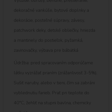
Využitie: obrusy, behúne, prestieranie,
dekoračné vankúše, bytové doplnky a
dekorácie, posteľné súpravy, závesy,
patchwork deky, detské obliečky, hniezda
a mantinely do postieľok, pyžamká,
zavinovačky, výbava pre bábätká
Údržba: pred spracovaním odporúčame
látku vyzrážať praním (zrážanlivosť 3-5%).
Sušiť naruby, alebo v tieni, čím sa zabráni
vyblednutiu farieb. Prať pri teplote do
40°C, žehliť na stupni bavlna, chemicky