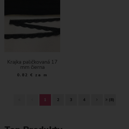
Krajka paličkovaná 17
mm čierna
0.82
€
za m
Z
S
Ď
K
1
2
3
4
(8)
A
P
A
O
Č
E
L
N