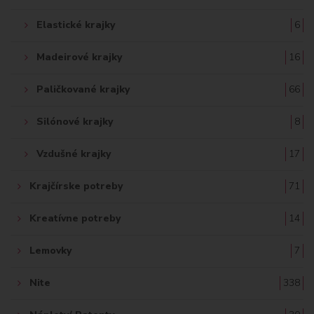
Elastické krajky
6
Madeirové krajky
16
Paličkované krajky
66
Silónové krajky
8
Vzdušné krajky
17
Krajčírske potreby
71
Kreatívne potreby
14
Lemovky
7
Nite
338