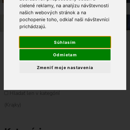
K
cielené reklamy, na analýzu návštevnosti
r
OBCHOD
GALANTÉRIA
KRAJKY
našich webových stránok a na
a
pochopenie toho, odkiaľ naši návštevníci
j
prichádzajú.
k
y
Súhlasím
Vyhladať Produkt
Odmietam
Zmeniť moje nastavenia
V
Y
Hladať len v kategórií
H
(Krajky)
L
A