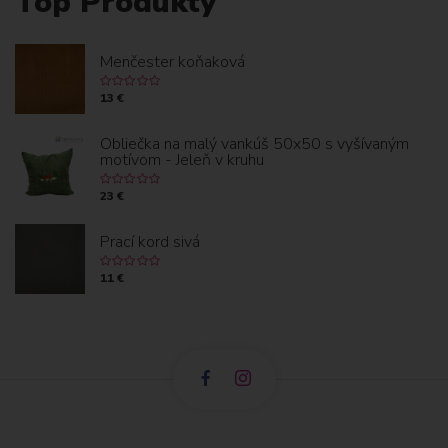
Top Produkty
I
Ť
E
I
A
J
E
Menčester koňaková
T
C
13 €
O
Obliečka na malý vankúš 50x50 s vyšívaným
motívom - Jeleň v kruhu
K
23 €
Prací kord sivá
11 €