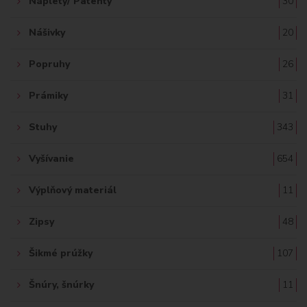
Náplety/ Patenty
30
Nášivky
20
Popruhy
26
Prámiky
31
Stuhy
343
Vyšívanie
654
Výplňový materiál
11
Zipsy
48
Šikmé prúžky
107
Šnúry, šnúrky
11