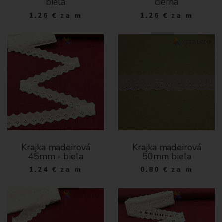
biela
čierna
1.26
€
za m
1.26
€
za m
Krajka madeirová
Krajka madeirová
45mm - biela
50mm biela
1.24
€
za m
0.80
€
za m