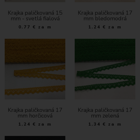
Krajka paličkovaná 15
Krajka paličkovaná 17
mm - svetlá fialová
mm bledomodrá
0.77
€
za m
1.24
€
za m
Krajka paličkovaná 17
Krajka paličkovaná 17
mm horčicová
mm zelená
1.24
€
za m
1.34
€
za m