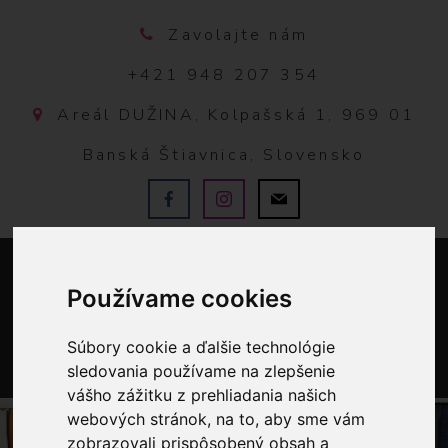
Zavolajte nám
+421 948 207 354
Areál DUŽINA, Kolpašská 1, 969 01
Banská Štiavnica, Slovensko
Používame cookies
Súbory cookie a ďalšie technológie
sledovania používame na zlepšenie
0
vášho zážitku z prehliadania našich
webových stránok, na to, aby sme vám
zobrazovali prispôsobený obsah a