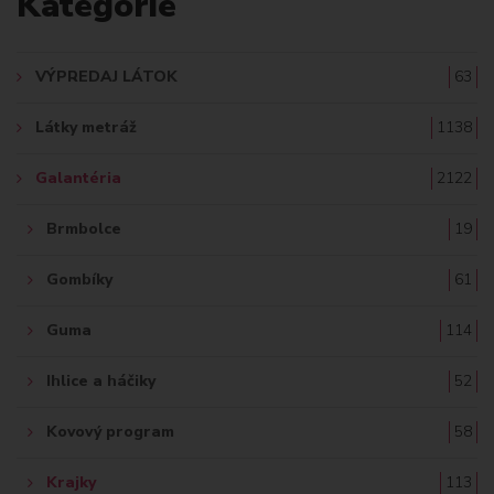
Kategórie
D
A
VÝPREDAJ LÁTOK
63
Ť
Látky metráž
1138
:
Galantéria
2122
Brmbolce
19
Gombíky
61
Guma
114
Ihlice a háčiky
52
Kovový program
58
Krajky
113