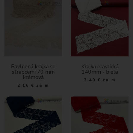
Bavlnená krajka so
Krajka elastická
strapcami 70 mm
140mm - biela
krémová
2.40
€
za m
2.16
€
za m